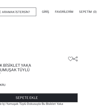
GIRIŞ
FAVORILERIM
SEPETIM
(0)
K BISIKLET YAKA
 YUMUŞAK TÜYLÜ
T
KRU
FAVORILERE EKLENDI
GELINCE HABER VER
SEPETE EKLENIYOR
SEPETE EKLENDI
SEPETE EKLE
 Ve Içi Yumuşak Tüylü Dokusuyla Bu Bisiklet Yaka