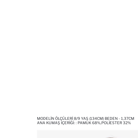
MODELIN ÖLÇÜLERI 8/9 YAŞ (134CM) BEDEN - 1,37CM
ANA KUMAŞ İÇERIĞI: : PAMUK 68%,POLIESTER 32%