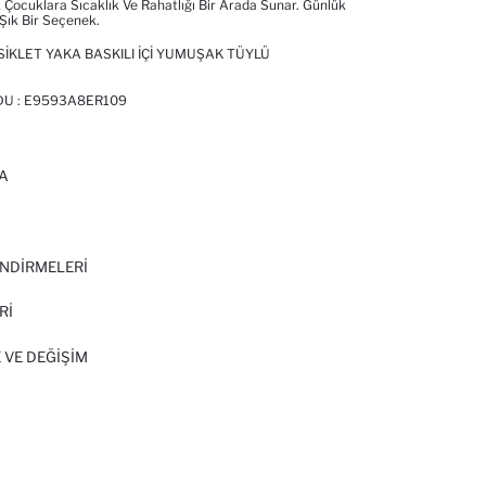
 Çocuklara Sıcaklık Ve Rahatlığı Bir Arada Sunar. Günlük
Şık Bir Seçenek.
SIKLET YAKA BASKILI İÇI YUMUŞAK TÜYLÜ
DU :
E9593A8ER109
A
I
NDİRMELERİ
Rİ
 VE DEĞIŞIM