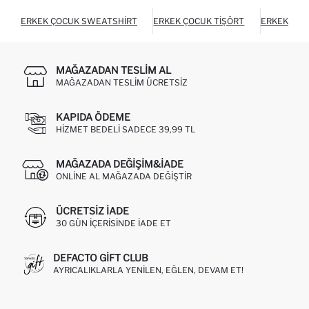
ERKEK ÇOCUK SWEATSHIRT
ERKEK ÇOCUK TIŞÖRT
ERKEK ÇOC
MAĞAZADAN TESLIM AL
MAĞAZADAN TESLIM ÜCRETSIZ
KAPIDA ÖDEME
HIZMET BEDELI SADECE 39,99 TL
MAĞAZADA DEĞIŞIM&İADE
ONLINE AL MAĞAZADA DEĞIŞTIR
ÜCRETSIZ IADE
30 GÜN IÇERISINDE IADE ET
DEFACTO GIFT CLUB
AYRICALIKLARLA YENILEN, EĞLEN, DEVAM ET!