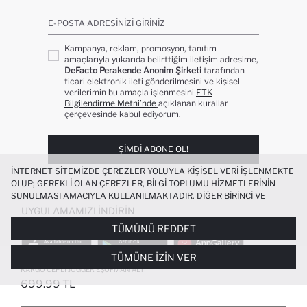
E-POSTA ADRESINIZI GIRINIZ
Kampanya, reklam, promosyon, tanıtım
amaçlarıyla yukarıda belirttiğim iletişim adresime,
DeFacto Perakende Anonim Şirketi
tarafından
ticari elektronik ileti gönderilmesini ve kişisel
verilerimin bu amaçla işlenmesini
ETK
Bilgilendirme Metni’nde
açıklanan kurallar
çerçevesinde kabul ediyorum.
ŞIMDI ABONE OL!
İNTERNET SITEMIZDE ÇEREZLER YOLUYLA KIŞISEL VERI IŞLENMEKTE
OLUP; GEREKLI OLAN ÇEREZLER, BILGI TOPLUMU HIZMETLERININ
SUNULMASI AMACIYLA KULLANILMAKTADIR. DIĞER BIRINCI VE
ÜÇÜNCÜ TARAF ÇEREZLER ISE SIZE DAHA IYI BIR ALIŞVERIŞ
UYGULAMAMIZI İNDIRIN
DENEYIMI SUNULABILMESI, SITEMIZIN DAHA IŞLEVSEL KILINMASI VE
TÜMÜNÜ REDDET
KIŞISELLEŞTIRMESI VE AÇIK RIZA VERMENIZ HALINDE, SIZLERE
YÖNELIK PAZARLAMA FAALIYETLERININ YAPILMASI AMAÇLARIYLA
TÜMÜNE İZIN VER
SINIRLI OLARAK KULLANILACAKTIR. ÇEREZLERE DAIR TERCIHLERINIZI
ERKEK ÇOCUK BELI PAÇASI LASTIKLI
ÇEREZ TERCIHLERI
PANELI ARACILIĞIYLA HER ZAMAN YÖNETEBILIR,
KARGO CEPLI JOGGER EŞOFMAN ALTI
ÇEREZLERLE ILGILI DAHA DETAYLI BILGIYE
ÇEREZ AYDINLATMA
699.99 TL
POPÜLER KATEGORILER
METNI
’NDEN ULAŞABILIRSINIZ.
FAVORILERE EKLENDI
GELINCE HABER VER
SEPETE EKLENIYOR
SEPETE EKLENDI