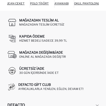
JEAN CEKET
POLO TIŞÖRT
AYAKKABI
OKUL PANTOLONLARI
MAĞAZADAN TESLIM AL
MAĞAZADAN TESLIM ÜCRETSIZ
KAPIDA ÖDEME
HIZMET BEDELI SADECE 39,99 TL
MAĞAZADA DEĞIŞIM&İADE
ONLINE AL MAĞAZADA DEĞIŞTIR
ÜCRETSIZ IADE
30 GÜN IÇERISINDE IADE ET
DEFACTO GIFT CLUB
AYRICALIKLARLA YENILEN, EĞLEN, DEVAM ET!
DEFACTO