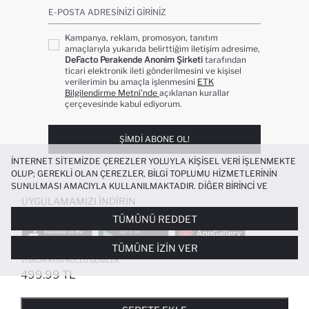
E-POSTA ADRESINIZI GIRINIZ
Kampanya, reklam, promosyon, tanıtım
amaçlarıyla yukarıda belirttiğim iletişim adresime,
DeFacto Perakende Anonim Şirketi
tarafından
ticari elektronik ileti gönderilmesini ve kişisel
verilerimin bu amaçla işlenmesini
ETK
Bilgilendirme Metni’nde
açıklanan kurallar
çerçevesinde kabul ediyorum.
ŞIMDI ABONE OL!
İNTERNET SITEMIZDE ÇEREZLER YOLUYLA KIŞISEL VERI IŞLENMEKTE
OLUP; GEREKLI OLAN ÇEREZLER, BILGI TOPLUMU HIZMETLERININ
SUNULMASI AMACIYLA KULLANILMAKTADIR. DIĞER BIRINCI VE
ÜÇÜNCÜ TARAF ÇEREZLER ISE SIZE DAHA IYI BIR ALIŞVERIŞ
UYGULAMAMIZI İNDIRIN
DENEYIMI SUNULABILMESI, SITEMIZIN DAHA IŞLEVSEL KILINMASI VE
TÜMÜNÜ REDDET
KIŞISELLEŞTIRMESI VE AÇIK RIZA VERMENIZ HALINDE, SIZLERE
YÖNELIK PAZARLAMA FAALIYETLERININ YAPILMASI AMAÇLARIYLA
TÜMÜNE İZIN VER
SINIRLI OLARAK KULLANILACAKTIR. ÇEREZLERE DAIR TERCIHLERINIZI
ERKEK ÇOCUK POLO YAKA DESENLI
ÇEREZ TERCIHLERI
PANELI ARACILIĞIYLA HER ZAMAN YÖNETEBILIR,
VISKON KISA KOLLU GÖMLEK
ÇEREZLERLE ILGILI DAHA DETAYLI BILGIYE
ÇEREZ AYDINLATMA
499.99 TL
POPÜLER KATEGORILER
METNI
’NDEN ULAŞABILIRSINIZ.
FAVORILERE EKLENDI
GELINCE HABER VER
SEPETE EKLENIYOR
SEPETE EKLENDI
KADIN MAYO
KADIN BEYAZ TIŞÖRT