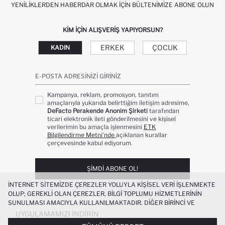
YENILIKLERDEN HABERDAR OLMAK İÇIN BÜLTENIMIZE ABONE OLUN
KIM IÇIN ALIŞVERIŞ YAPIYORSUN?
ERKEK
ÇOCUK
KADIN
E-POSTA ADRESINIZI GIRINIZ
Kampanya, reklam, promosyon, tanıtım
amaçlarıyla yukarıda belirttiğim iletişim adresime,
DeFacto Perakende Anonim Şirketi
tarafından
ticari elektronik ileti gönderilmesini ve kişisel
verilerimin bu amaçla işlenmesini
ETK
Bilgilendirme Metni’nde
açıklanan kurallar
çerçevesinde kabul ediyorum.
ŞIMDI ABONE OL!
İNTERNET SITEMIZDE ÇEREZLER YOLUYLA KIŞISEL VERI IŞLENMEKTE
OLUP; GEREKLI OLAN ÇEREZLER, BILGI TOPLUMU HIZMETLERININ
SUNULMASI AMACIYLA KULLANILMAKTADIR. DIĞER BIRINCI VE
ÜÇÜNCÜ TARAF ÇEREZLER ISE SIZE DAHA IYI BIR ALIŞVERIŞ
UYGULAMAMIZI İNDIRIN
DENEYIMI SUNULABILMESI, SITEMIZIN DAHA IŞLEVSEL KILINMASI VE