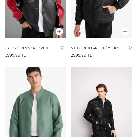
OVERSIZE GENIŞ KALIP MONT
SU İTICI REGULAR FIT GÖMLEK YAKA ASTARLI FERMUARLI İÇ CEPLI KÜRK YAKALI SUNI DERI MONT
1999.99 TL
2999.99 TL