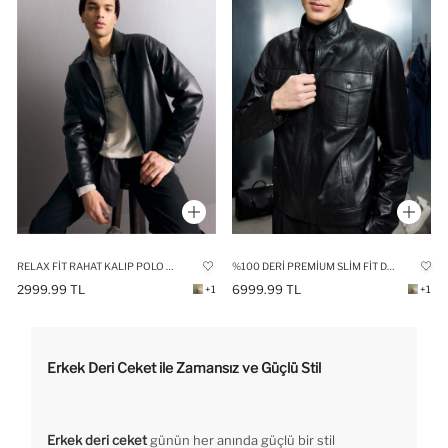
RELAX FIT RAHAT KALIP POLO YAKA İÇ CEPLI MONT
%100 DERI PREMIUM SLIM FIT DAR KESIM DIK YAKA ASTARLI FERMUARLI MONT
2999.99 TL
6999.99 TL
+1
+1
Erkek Deri Ceket ile Zamansız ve Güçlü Stil
Erkek deri ceket
günün her anında güçlü bir stil