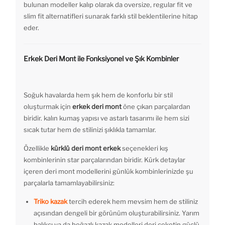
bulunan modeller kalıp olarak da oversize, regular fit ve
slim fit alternatifleri sunarak farklı stil beklentilerine hitap
eder.
Erkek Deri Mont ile Fonksiyonel ve Şık Kombinler
Soğuk havalarda hem şık hem de konforlu bir stil
oluşturmak için
erkek deri mont
öne çıkan parçalardan
biridir. kalın kumaş yapısı ve astarlı tasarımı ile hem sizi
sıcak tutar hem de stilinizi şıklıkla tamamlar.
Özellikle
kürklü deri mont erkek
seçenekleri kış
kombinlerinin star parçalarından biridir. Kürk detaylar
içeren deri mont modellerini günlük kombinlerinizde şu
parçalarla tamamlayabilirsiniz:
Triko kazak
tercih ederek hem mevsim hem de stiliniz
açısından dengeli bir görünüm oluşturabilirsiniz. Yarım
balıkçı ya da boğazlı kazak modelleri deri ceketin güçlü