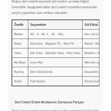
Doğru deri ceketi seçmek için beden ve kalıp bilgisi
önemlidir. Aşağıdaki tablo deri ceket modelleri arasından
seçim yaparken size rehber olacaktır:
Özellik
Seçenekler
Stil Etkisi
Beden
XS - S - M - L - XL - XXL
Her vücut tipine 
Kalıp
Oversize - Regular Fit - Slim Fit
Rahat / Dengeli / 
Yaka
Dik Yaka - Gömlek Yaka - Polo Yaka
Modern / Klasik / S
Kol Boyu
Uzun Kol
Mevsim uyumu
Kumaş
Deri Görünümlü
Dayanıklı ve şık ya
Astar
Full Astarlı
Ekstra konfor ve s
Deri Ceket Erkek Modasının Zamansız Parçası
Deri ceket seçimi aslında sadece stil yaratmakla ilgili değil