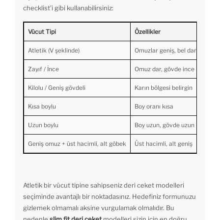
checklist’i gibi kullanabilirsiniz:
Vücut Tipi
Özellikler
En D
Atletik (V şeklinde)
Omuzlar geniş, bel dar
Slim 
Zayıf / İnce
Omuz dar, gövde ince
Bombe
Kilolu / Geniş gövdeli
Karın bölgesi belirgin
Düz k
Kısa boylu
Boy oranı kısa
Kısa k
Uzun boylu
Boy uzun, gövde uzun
Uzun 
Geniş omuz + üst hacimli, alt göbek
Üst hacimli, alt geniş
Regul
Atletik bir vücut tipine sahipseniz deri ceket modelleri
seçiminde avantajlı bir noktadasınız. Hedefiniz formunuzu
gizlemek olmamalı aksine vurgulamak olmalıdır. Bu
nedenle
slim fit deri ceket
modelleri sizin için en doğru