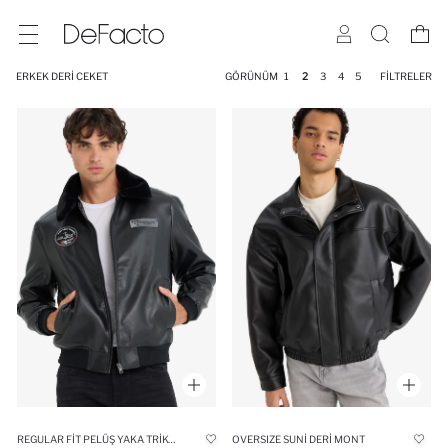
ERKEK DERI CEKET
GÖRÜNÜM
1
2
3
4
5
FILTRELER
REGULAR FIT PELÜŞ YAKA TRIKO DETAYLI İÇ CEPLI SUNI DERI PILOT CEKET MONT
OVERSIZE SUNI DERI MONT