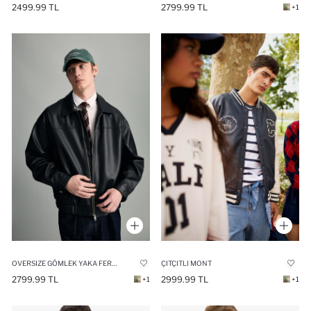
2499.99 TL
2799.99 TL
+1
OVERSIZE GÖMLEK YAKA FERMUARLI MONT
ÇITÇITLI MONT
2799.99 TL
2999.99 TL
+1
+1