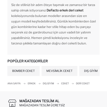
Siz de stilinizi bir adım öteye taşımak ve zamansız bir tarza
sahip olmak istiyorsanız
DeFacto
erkek deri ceket
koleksiyonunda bulunan modeller arasından size en
uygun modeli keşfedebilirsiniz. Günlük kombinlerden özel
gün kombinlerine kadar her stile hitap eden bu parçayı
seçerek siz de gardırobunuz için uzun vadeli bir yatırım
yapabilirsiniz. Hemen şimdi koleksiyonu inceleyin ve
tarzınızı şıklıkla tamamlayan doğru deri ceketi bulun.
POPÜLER KATEGORILER
BOMBER CEKET
MEVSIMLIK CEKET
DIŞ GIYIM
ANA SAYFA
ERKEK
DIŞ GIYIM
CEKET
DERI CEKET
MAĞAZADAN TESLIM AL
MAĞAZADAN TESLIM ÜCRETSIZ