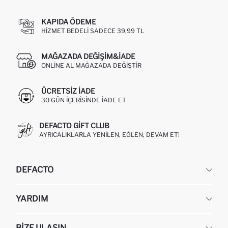
KAPIDA ÖDEME
HIZMET BEDELI SADECE 39,99 TL
MAĞAZADA DEĞIŞIM&İADE
ONLINE AL MAĞAZADA DEĞIŞTIR
ÜCRETSIZ IADE
30 GÜN IÇERISINDE IADE ET
DEFACTO GIFT CLUB
AYRICALIKLARLA YENILEN, EĞLEN, DEVAM ET!
DEFACTO
KURUMSAL
YARDIM
HAKKIMIZDA
İNSAN KAYNAKLARI
SIKÇA SORULAN SORULAR
BIZE ULAŞIN