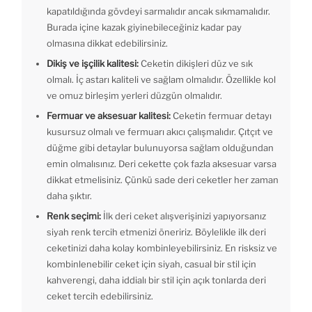
kapatıldığında gövdeyi sarmalıdır ancak sıkmamalıdır.
Burada içine kazak giyinebileceğiniz kadar pay
olmasına dikkat edebilirsiniz.
Dikiş ve işçilik kalitesi:
Ceketin dikişleri düz ve sık
olmalı. İç astarı kaliteli ve sağlam olmalıdır. Özellikle kol
ve omuz birleşim yerleri düzgün olmalıdır.
Fermuar ve aksesuar kalitesi:
Ceketin fermuar detayı
kusursuz olmalı ve fermuarı akıcı çalışmalıdır. Çıtçıt ve
düğme gibi detaylar bulunuyorsa sağlam olduğundan
emin olmalısınız. Deri cekette çok fazla aksesuar varsa
dikkat etmelisiniz. Çünkü sade deri ceketler her zaman
daha şıktır.
Renk seçimi:
İlk deri ceket alışverişinizi yapıyorsanız
siyah renk tercih etmenizi öneririz. Böylelikle ilk deri
ceketinizi daha kolay kombinleyebilirsiniz. En risksiz ve
kombinlenebilir ceket için siyah, casual bir stil için
kahverengi, daha iddialı bir stil için açık tonlarda deri
ceket tercih edebilirsiniz.