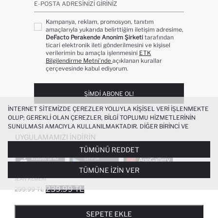
E-POSTA ADRESINIZI GIRINIZ
Kampanya, reklam, promosyon, tanıtım
amaçlarıyla yukarıda belirttiğim iletişim adresime,
DeFacto Perakende Anonim Şirketi
tarafından
ticari elektronik ileti gönderilmesini ve kişisel
verilerimin bu amaçla işlenmesini
ETK
Bilgilendirme Metni’nde
açıklanan kurallar
çerçevesinde kabul ediyorum.
ŞIMDI ABONE OL!
İNTERNET SITEMIZDE ÇEREZLER YOLUYLA KIŞISEL VERI IŞLENMEKTE
OLUP; GEREKLI OLAN ÇEREZLER, BILGI TOPLUMU HIZMETLERININ
SUNULMASI AMACIYLA KULLANILMAKTADIR. DIĞER BIRINCI VE
ÜÇÜNCÜ TARAF ÇEREZLER ISE SIZE DAHA IYI BIR ALIŞVERIŞ
UYGULAMAMIZI İNDIRIN
DENEYIMI SUNULABILMESI, SITEMIZIN DAHA IŞLEVSEL KILINMASI VE
TÜMÜNÜ REDDET
KIŞISELLEŞTIRMESI VE AÇIK RIZA VERMENIZ HALINDE, SIZLERE
YÖNELIK PAZARLAMA FAALIYETLERININ YAPILMASI AMAÇLARIYLA
TÜMÜNE İZIN VER
SINIRLI OLARAK KULLANILACAKTIR. ÇEREZLERE DAIR TERCIHLERINIZI
ERKEK DIKDÖRTGEN TOKA SUNI DERI
+1
ÇEREZ TERCIHLERI
PANELI ARACILIĞIYLA HER ZAMAN YÖNETEBILIR,
JEAN KEMERI
ÇEREZLERLE ILGILI DAHA DETAYLI BILGIYE
ÇEREZ AYDINLATMA
239.99 TL
299.99 TL
POPÜLER KATEGORILER
METNI
’NDEN ULAŞABILIRSINIZ.
FAVORILERE EKLENDI
GELINCE HABER VER
SEPETE EKLENIYOR
SEPETE EKLENDI
KADIN MAYO
KADIN BEYAZ TIŞÖRT
SEPETE EKLE