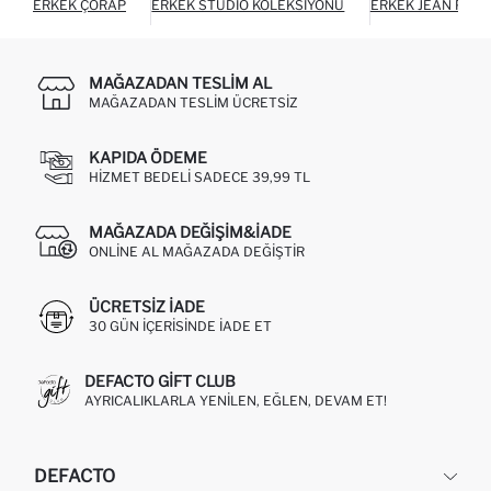
ERKEK ÇORAP
ERKEK STUDIO KOLEKSIYONU
ERKEK JEAN PAN
MAĞAZADAN TESLIM AL
MAĞAZADAN TESLIM ÜCRETSIZ
KAPIDA ÖDEME
HIZMET BEDELI SADECE 39,99 TL
MAĞAZADA DEĞIŞIM&İADE
ONLINE AL MAĞAZADA DEĞIŞTIR
ÜCRETSIZ IADE
30 GÜN IÇERISINDE IADE ET
DEFACTO GIFT CLUB
AYRICALIKLARLA YENILEN, EĞLEN, DEVAM ET!
DEFACTO