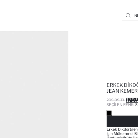
ERKEK DIKD
JEAN KEMER
179.
299.99 TL
SEÇILEN RENK:
S
Erkek Dikdörtgen 
Için Mükemmel Bir
Üretilmiştir Ve U