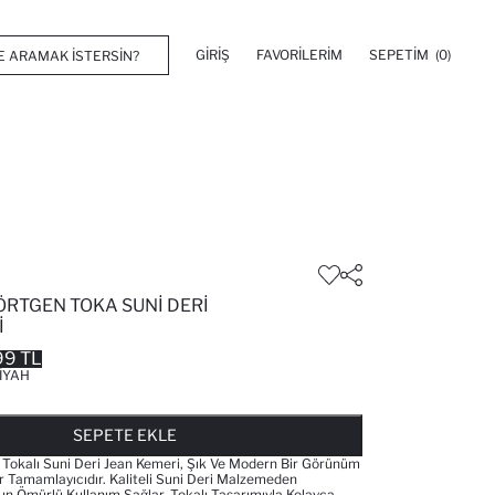
GIRIŞ
FAVORILERIM
SEPETIM
(0)
ÖRTGEN TOKA SUNI DERI
I
99 TL
IYAH
FAVORILERE EKLENDI
GELINCE HABER VER
SEPETE EKLENIYOR
SEPETE EKLENDI
SEPETE EKLE
Tokalı Suni Deri Jean Kemeri, Şık Ve Modern Bir Görünüm
 Tamamlayıcıdır. Kaliteli Suni Deri Malzemeden
zun Ömürlü Kullanım Sağlar. Tokalı Tasarımıyla Kolayca