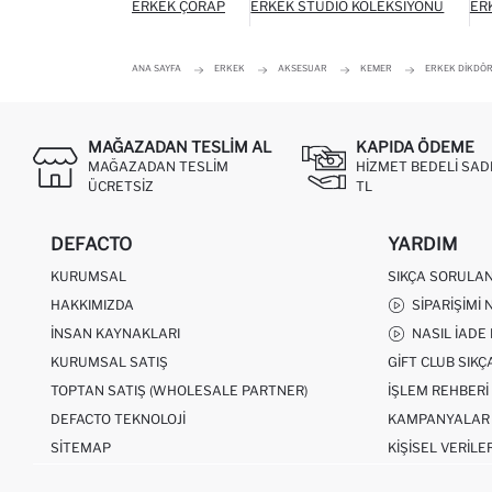
ERKEK ÇORAP
ERKEK STUDIO KOLEKSIYONU
ER
ANA SAYFA
ERKEK
AKSESUAR
KEMER
ERKEK DIKDÖR
MAĞAZADAN TESLIM AL
KAPIDA ÖDEME
MAĞAZADAN TESLIM
HIZMET BEDELI SAD
ÜCRETSIZ
TL
DEFACTO
YARDIM
KURUMSAL
SIKÇA SORULA
HAKKIMIZDA
SIPARIŞIMI 
İNSAN KAYNAKLARI
NASIL İADE
KURUMSAL SATIŞ
GIFT CLUB SIK
TOPTAN SATIŞ (WHOLESALE PARTNER)
İŞLEM REHBERI
DEFACTO TEKNOLOJI
KAMPANYALAR
SITEMAP
KIŞISEL VERILE