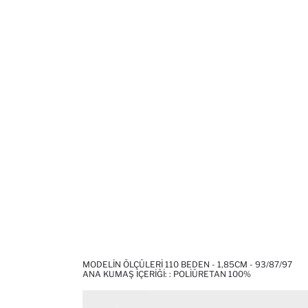
MODELIN ÖLÇÜLERI 110 BEDEN - 1,85CM - 93/87/97
ANA KUMAŞ İÇERIĞI: : POLIÜRETAN 100%