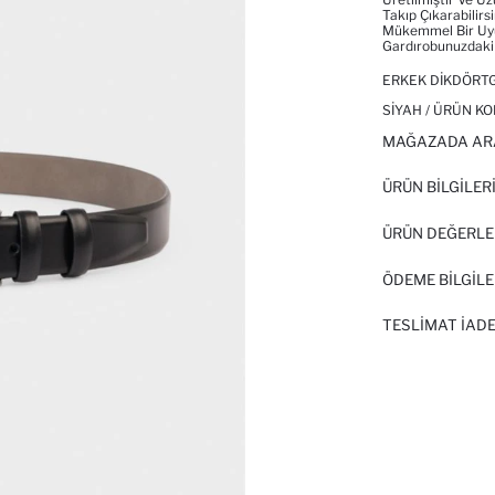
Takıp Çıkarabilirs
Mükemmel Bir Uyum
Gardırobunuzdaki 
ERKEK DIKDÖRTG
SIYAH / ÜRÜN KO
MAĞAZADA AR
ÜRÜN BILGILER
ÜRÜN DEĞERLE
ÖDEME BİLGİLE
TESLIMAT İADE