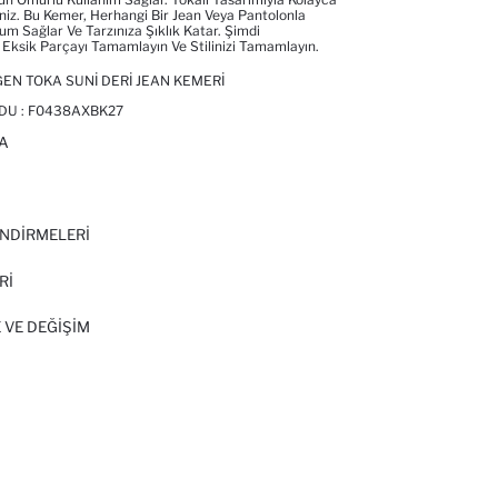
iniz. Bu Kemer, Herhangi Bir Jean Veya Pantolonla
 Sağlar Ve Tarzınıza Şıklık Katar. Şimdi
Eksik Parçayı Tamamlayın Ve Stilinizi Tamamlayın.
EN TOKA SUNI DERI JEAN KEMERI
DU :
F0438AXBK27
A
I
NDİRMELERİ
Rİ
 VE DEĞIŞIM