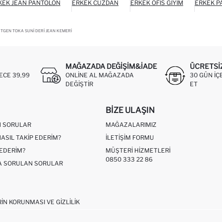
KEK JEAN PANTOLON
ERKEK CÜZDAN
ERKEK OFIS GIYIM
ERKEK P
TGEN TOKA SUNI DERI JEAN KEMERI
MAĞAZADA DEĞIŞIM&İADE
ÜCRETSI
ECE 39,99
ONLINE AL MAĞAZADA
30 GÜN IÇ
DEĞIŞTIR
ET
BIZE ULAŞIN
N SORULAR
MAĞAZALARIMIZ
NASIL TAKIP EDERIM?
İLETIŞIM FORMU
 EDERIM?
MÜŞTERI HIZMETLERI
0850 333 22 86
ÇA SORULAN SORULAR
RIN KORUNMASI VE GIZLILIK