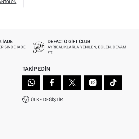
ANTOLON
Z IADE
DEFACTO GIFT CLUB
ERISINDE IADE
AYRICALIKLARLA YENILEN, EĞLEN, DEVAM
ET!
TAKIP EDIN
ÜLKE DEĞIŞTIR