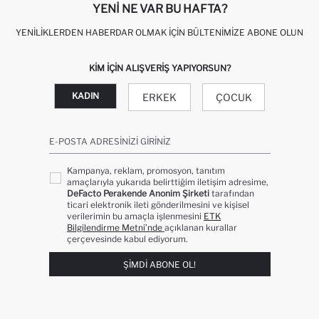
YENI NE VAR BU HAFTA?
YENILIKLERDEN HABERDAR OLMAK İÇIN BÜLTENIMIZE ABONE OLUN
KIM IÇIN ALIŞVERIŞ YAPIYORSUN?
KADIN
ERKEK
ÇOCUK
E-POSTA ADRESINIZI GIRINIZ
Kampanya, reklam, promosyon, tanıtım
amaçlarıyla yukarıda belirttiğim iletişim adresime,
DeFacto Perakende Anonim Şirketi
tarafından
ticari elektronik ileti gönderilmesini ve kişisel
verilerimin bu amaçla işlenmesini
ETK
Bilgilendirme Metni’nde
açıklanan kurallar
çerçevesinde kabul ediyorum.
ŞIMDI ABONE OL!