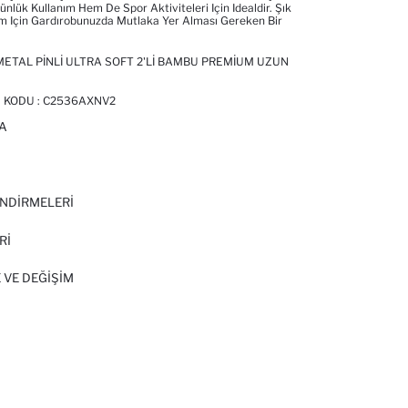
ünlük Kullanım Hem De Spor Aktiviteleri Için Idealdir. Şık
m Için Gardırobunuzda Mutlaka Yer Alması Gereken Bir
 METAL PINLI ULTRA SOFT 2'LI BAMBU PREMIUM UZUN
 KODU :
C2536AXNV2
A
I
NDİRMELERİ
Rİ
 VE DEĞIŞIM