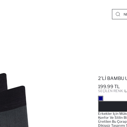
2'LI BAMBU
199.99 TL
SEÇILEN RENK:
L
Erkekler Için Mük
Konfor Ve Stilin B
Üretilen Bu Çorap
Dikişsiz Tasarımı