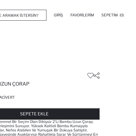
GIRIŞ
FAVORILERIM
SEPETIM
(0)
 UZUN ÇORAP
ACIVERT
FAVORILERE EKLENDI
GELINCE HABER VER
SEPETE EKLENIYOR
SEPETE EKLENDI
SEPETE EKLE
emmel Bir Seçim Olan Dikişsiz 2'li Bambu Uzun Çorap,
irleşimini Sunuyor. Yüksek Kaliteli Bambu Kumaşıyla
lar, Nefes Alabilen Ve Yumuşak Bir Dokuya Sahiptir.
 Sayesinde Ayaklarınızı Rahatlıkla Sarar Ve Sürtünmeyi En