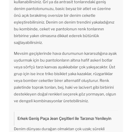
kullanabilirsiniz. Gri ya da antrasit tonlarındaki geniş
denim pantolonunuzu, basic beyaz bir atlet ve üzerine
önü açık bırakılmış oversize bir denim ceketle
eşleştirebilirsiniz. Denim on denim trendini yakaladığınız
bu kombinde, ceket ve pantolonun renk tonlarının
birbirine yakın olmasına dikkat ederek bütünlük
sağlayabilirsiniz.
Mevsim geçişlerinde hava durumunun kararsızlığına ayak
uydurmak için bu pantolonların altına hafif askeri botlar
veya sörfçü tarzı kanvas ayakkabılar çok yakışacaktır. Üst
grup için ise ince triko bisiklet yaka kazaklar, rüzgarlıklar
veya bomber ceketler birer alternatif oluşturur. Renk
paletinde toprak tonları, bej, haki ve lacivert gibi birbirini
destekleyen doğal renkleri seçerek göz yormayan, olgun
ve dengeli kombinasyonlar üretebilirsiniz.
Erkek Geniş Paça Jean Çeşitleri ile Tarzınızı Yenileyin
Denim dünyası durağan olmaktan çok uzak; sürekli