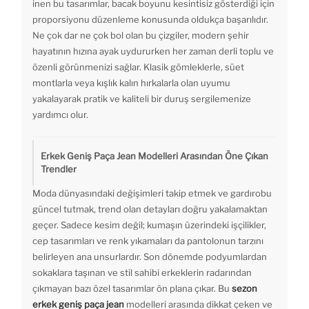
inen bu tasarımlar, bacak boyunu kesintisiz gösterdiği için
proporsiyonu düzenleme konusunda oldukça başarılıdır.
Ne çok dar ne çok bol olan bu çizgiler, modern şehir
hayatının hızına ayak uydururken her zaman derli toplu ve
özenli görünmenizi sağlar. Klasik gömleklerle, süet
montlarla veya kışlık kalın hırkalarla olan uyumu
yakalayarak pratik ve kaliteli bir duruş sergilemenize
yardımcı olur.
Erkek Geniş Paça Jean Modelleri Arasından Öne Çıkan
Trendler
Moda dünyasındaki değişimleri takip etmek ve gardırobu
güncel tutmak, trend olan detayları doğru yakalamaktan
geçer. Sadece kesim değil; kumaşın üzerindeki işçilikler,
cep tasarımları ve renk yıkamaları da pantolonun tarzını
belirleyen ana unsurlardır. Son dönemde podyumlardan
sokaklara taşınan ve stil sahibi erkeklerin radarından
çıkmayan bazı özel tasarımlar ön plana çıkar. Bu
sezon
erkek geniş paça jean
modelleri arasında dikkat çeken ve