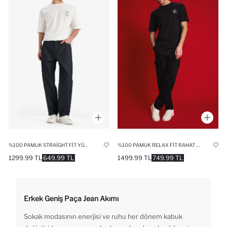
%100 PAMUK STRAIGHT FIT YÜKSEK BEL GENIŞ PAÇA JEAN PANTOLON
%100 PAMUK RELAX FIT RAHAT KALIP NORMAL BEL GENIŞ PAÇA KARGO CEPLI SIYAH JEAN PANTOLON
1299.99 TL
649.99 TL
1499.99 TL
749.99 TL
Erkek Geniş Paça Jean Akımı
Sokak modasının enerjisi ve ruhu her dönem kabuk