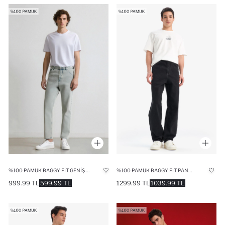
%100 PAMUK BAGGY FIT GENIŞ KALIP NORMAL BEL GENIŞ PAÇA YIKAMALI JEAN PANTOLON
%100 PAMUK BAGGY FIT PANTOLON
999.99 TL
599.99 TL
1299.99 TL
1039.99 TL