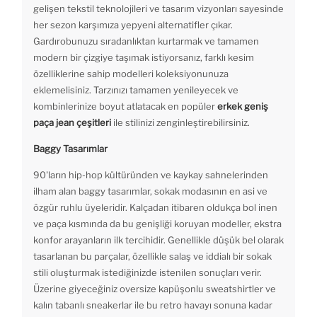
gelişen tekstil teknolojileri ve tasarım vizyonları sayesinde
her sezon karşımıza yepyeni alternatifler çıkar.
Gardırobunuzu sıradanlıktan kurtarmak ve tamamen
modern bir çizgiye taşımak istiyorsanız, farklı kesim
özelliklerine sahip modelleri koleksiyonunuza
eklemelisiniz. Tarzınızı tamamen yenileyecek ve
kombinlerinize boyut atlatacak en popüler
erkek geniş
paça jean çeşitleri
ile stilinizi zenginleştirebilirsiniz.
Baggy Tasarımlar
90'ların hip-hop kültüründen ve kaykay sahnelerinden
ilham alan baggy tasarımlar, sokak modasının en asi ve
özgür ruhlu üyeleridir. Kalçadan itibaren oldukça bol inen
ve paça kısmında da bu genişliği koruyan modeller, ekstra
konfor arayanların ilk tercihidir. Genellikle düşük bel olarak
tasarlanan bu parçalar, özellikle salaş ve iddialı bir sokak
stili oluşturmak istediğinizde istenilen sonuçları verir.
Üzerine giyeceğiniz oversize kapüşonlu sweatshirtler ve
kalın tabanlı sneakerlar ile bu retro havayı sonuna kadar