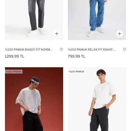
%100 PAMUK BAGGY FIT NORMAL BEL GENIŞ PAÇA JEAN PANTOLON
%100 PAMUK RELAX FIT RAHAT KALIP NORMAL BEL GENIŞ PAÇA YIKAMALI JEAN PANTOLON
1299.99 TL
799.99 TL