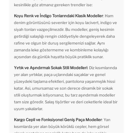
kesinlikle göz atmanız gereken trendler ise:
Koyu Renk ve İndigo Tonlarındaki Klasik Modeller
: Ham
denim görüntüsünü sevenler için koyu lacivert, indigo ve
siyah tonları vazgeçilmezdir. Bu modeller, geniş kesimin
getirdiği salaşlığı rengin ciddiyetiyle dengeleyerek daha
rafine ve olgun bir duruş sergilemenizi sağlar. Aynı
zamanda leke göstermeme ve kombinleme kolaylığı
açısından da günlük hayatta büyük pratiklik sunar.
Yırtık ve Aşındırmalı Sokak Stili Modelleri
: Diz kısımlarında
yer alan yırtıklar, paça uçlarındaki saçaklar ve genel
yüzeydeki taşlama efektleri, pantolona yaşanmışlık hissi
katar. Asi, umursamaz ve son derece dinamik bir sokak
stili oluşturmak istiyorsanız, bu tarz aşındırmalı modeller
tam size göredir. Salaş tişörtler ve deri ceketlerle ideal bir
uyum yakalarlar.
Kargo Cepli ve Fonksiyonel Geniş Paça Modeller
: Yan
kısımlarda yer alan büyük körüklü cepler, hem görsel