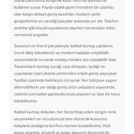
olarak pantolona zenginlik katar hem de işlevsel bir
kullanım sunar. Fayda odaklı giyim trendinin bir uzantısı
olan kargo detaylı geniş kesimler, modern şehir
gezginlerinin en sevdiği parçalar arasında yer alır. Telefon,
anahtar gibi küçük eşyalarınızı taşırken tarzınızdan ödün
vermenizi engeller.
Sezonun en trend parçalarıyla, kaliteli kumaş yapılarını,
trend dikiş tekniklerini ve modern kalıpları erişilebilir
seçeneklerle sunarak modayı herkes için ulaşılabilir kılar.
Tasarımların kumaş içeriği, cep detayları, işçiliği ve
uygulanan özel yıkama yöntemleri erkek geniş paça jean
fiyatları üzerinde belirleyici rol oynar. Her bütçeye uygun
alternatiflerin yer aldığı geniş ürün yelpazesi sayesinde,
cebinizi yormadan gardırobunuza yepyeni ve taze bir hava
katabilirsiniz.
Kaliteli kumaş dokuları, her tarza hitap eden zengin renk
seçenekleri ve vücudunuza tam oturacak kusursuz
kalıplarla aradığınız konforu hemen bulabilirsiniz. Hızlı
kargo avantajı, güvenli ve kolay alışveriş deneyimi ile