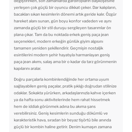
değiştirirken, son zamanlarda gardıropların başköşesine
yerleşen çok güçlü bir oyuncu dikkat çeker. Dar kalıpların,
bacakları sıkan kesimlerin dönemi artık geride kalır. Özgür
hareket alanı sunan, gün boyu konfor vadeden ve aynı
zamanda güçlü bir stil duruşu sergileyen tasarımlar ön
plana çıkar. Tam da bu noktada erkek geniş paça jean
seçenekleri, modern erkeğin günlük giyim algısını
tamamen yeniden şekillendirir. Geçmişin nostaljik
esintilerini modern şehir hayatıyla harmanlayan geniş
paça jean akımı, salaş ama bir o kadar da tarz görünmenin
kapılarını aralar.
Doğru parçalarla kombinlendiğinde her ortama uyum
sağlayabilen geniş paçalar, pratik şıklığı doğrudan stilinize
odaklar. Sokakta yürürken, arkadaşlarınızla kahve içerken
ya da hafta sonu aktivitelerinde hem rahat hissetmek
hem de iddialı görünmek adına bu akıma şans
verebilirsiniz. Geniş kesimlerin sunduğu dökümlü ve
karakteristik hava, sıradan bir beyaz tişörtü bile anında
güçlü bir kombin haline getirir. Denim kumaşın zamana