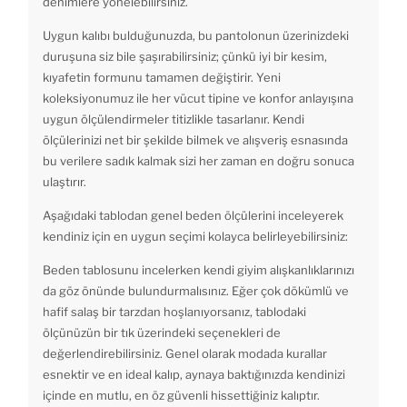
denimlere yönelebilirsiniz.
Uygun kalıbı bulduğunuzda, bu pantolonun üzerinizdeki
duruşuna siz bile şaşırabilirsiniz; çünkü iyi bir kesim,
kıyafetin formunu tamamen değiştirir. Yeni
koleksiyonumuz ile her vücut tipine ve konfor anlayışına
uygun ölçülendirmeler titizlikle tasarlanır. Kendi
ölçülerinizi net bir şekilde bilmek ve alışveriş esnasında
bu verilere sadık kalmak sizi her zaman en doğru sonuca
ulaştırır.
Aşağıdaki tablodan genel beden ölçülerini inceleyerek
kendiniz için en uygun seçimi kolayca belirleyebilirsiniz:
Beden tablosunu incelerken kendi giyim alışkanlıklarınızı
da göz önünde bulundurmalısınız. Eğer çok dökümlü ve
hafif salaş bir tarzdan hoşlanıyorsanız, tablodaki
ölçünüzün bir tık üzerindeki seçenekleri de
değerlendirebilirsiniz. Genel olarak modada kurallar
esnektir ve en ideal kalıp, aynaya baktığınızda kendinizi
içinde en mutlu, en öz güvenli hissettiğiniz kalıptır.