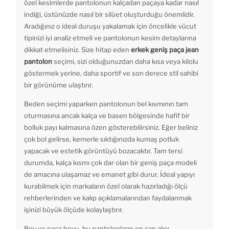
özel kesimlerde pantolonun kalçadan paçaya kadar nasıl
indiği, üstünüzde nasıl bir silüet oluşturduğu önemlidir.
Aradığınız o ideal duruşu yakalamak için öncelikle vücut
tipinizi iyi analiz etmeli ve pantolonun kesim detaylarına
dikkat etmelisiniz. Size hitap eden
erkek geniş paça jean
pantolon
seçimi, sizi olduğunuzdan daha kısa veya kilolu
göstermek yerine, daha sportif ve son derece stil sahibi
bir görünüme ulaştırır.
Beden seçimi yaparken pantolonun bel kısmının tam
oturmasına ancak kalça ve basen bölgesinde hafif bir
bolluk payı kalmasına özen gösterebilirsiniz. Eğer beliniz
çok bol gelirse, kemerle sıktığınızda kumaş potluk
yapacak ve estetik görüntüyü bozacaktır. Tam tersi
durumda, kalça kısmı çok dar olan bir geniş paça modeli
de amacına ulaşamaz ve emanet gibi durur. İdeal yapıyı
kurabilmek için markaların özel olarak hazırladığı ölçü
rehberlerinden ve kalıp açıklamalarından faydalanmak
işinizi büyük ölçüde kolaylaştırır.
Boy ve paça boyu, bu pantolonların en can alıcı