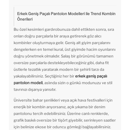
Erkek Geniş Paçalı Pantolon Modelleri ile Trend Kombin
Önerileri
Bu özel kesimleri gardırobunuza dahil ettikten sonra, sıra
onları doğru parçalarla bir araya getirerek göz alıcı
kombinler oluşturmaya gelir. Geniş alt giyim parçalarını
dengelerken en temel kural, üst giyimde hacim oyunlarını
doğru yönetmek olmalıdır. Salaş bir görünümü tamamen
oversize parçalarla destekleyebileceğiniz gibi, daha fit
üstlerle tezatlık yaratarak modern bir şehirli tarzı da
yakalayabilirsiniz. Seçtiğiniz her bir
erkek geniş paçalı
pantolon modeli
, aslında sizin o günkü modunuzu ve stil
tavrınızı dışarıya yansıtır.
Üniversite bahar şenlikleri veya açık hava festivalleri için
enerjik bir kombin arıyorsanız, açık yıkama bir denim
pantolonu tercih edebilirsiniz. Üzerine canlı renklerde,
grafik baskılı oversize bir tişört giyebilir, serinleyen saatler
için belinize ekose bir oduncu gömleği bağlayabilirsiniz.