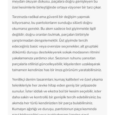
meydan okuyan dokusu, paçalara doğru genişleyen bu
özel kesimlerle birleştiğinde ortaya vizyoner bir tarz çıkar.
Tarzınızda radikal ama güvenli bir değişim yapmak
istiyorsanız, bu pantolonların sunduğu silüeti doğru
okumanız gerekir. Bu akım sadece bol giyinmekle ilgili
değildir; doğru oranları bulmak, parçaları birbiriyle
yarıştırmadan dengelemektir. Üst giyimde tercih
edeceğiniz basic veya oversize seçenekler, alt gruptaki
dökümlü duruşu destekleyerek sokak modasının ritmini
yakalamanıza yardımcı olur. Sezonun ruhunu yansıtan
parçalarla stilinizi güncelleyebilir, klişelerden uzaklaşarak
tamamen kendinize has bir imza görünüm yaratabilirsiniz.
Yenilikçi denim tasarımları; kumaş kaliteleri ve özel yıkama
teknikleriyle her zevke hitap eden geniş bir yelpazede
sunulur. İster iddialı ve ekstra bol bir kesim seçebilir, ister
daha sakin ve kontrollü bir genişlik tercih edebilirsiniz; bu
akımda her türlü kendinizden bir parça bulabilirsiniz.
Kumaşın ağırlığı ve duruşu, pantolonun paça kısmında
nasıl birikeceğini veya ayakkabınızın üzerine nasıl