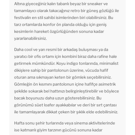
Altına giyeceğiniz kalın tabanlı beyaz bir sneaker ve
tamamlayıcı olarak takacağınız retro bir güneş gözlüğü ile
festivalin en stil sahibi isimlerinden biri olabilirsiniz. Bu
tarz ortamlarda konfor ön planda olduğu için geniş
kesimlerin hareket özgürlüğünden sonuna kadar
yararlanabilirsiniz.
Daha cool ve yarı resmi bir arkadaş buluşması ya da
yaratıcı bir ofis ortamı için kombini biraz daha rafine hale
getirmek mümkündür. Koyu indigo tonlarında, minimalist
dikişlere sahip bir pantolonun üzerine, vücuda hafif
oturan ama sıkmayan keten bir gömlek seçebilirsiniz.
Gömleğin ön kısmını pantolonun içine hafifçe asimetrik
şekilde sokarak bel hattınızı belirginleştirebilir ve böylece
bacak boyunuzu daha uzun gösterebilirsiniz. Bu
görünümü süet loafer ayakkabılar ve deri bir sırt çantası
ile tamamlayarak dikkat çeken bir şıklık elde edebilirsiniz.
Hafta sonu şehir turlarında veya sinema aktivitelerinde
ise katmanlı giyim tarzının gücünü sonuna kadar