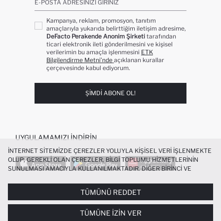
E-POSTA ADRESINIZI GIRINIZ
Kampanya, reklam, promosyon, tanıtım
amaçlarıyla yukarıda belirttiğim iletişim adresime,
DeFacto Perakende Anonim Şirketi
tarafından
ticari elektronik ileti gönderilmesini ve kişisel
verilerimin bu amaçla işlenmesini
ETK
Bilgilendirme Metni’nde
açıklanan kurallar
çerçevesinde kabul ediyorum.
ŞIMDI ABONE OL!
UYGULAMAMIZI İNDIRIN
İNTERNET SITEMIZDE ÇEREZLER YOLUYLA KIŞISEL VERI IŞLENMEKTE
OLUP; GEREKLI OLAN ÇEREZLER, BILGI TOPLUMU HIZMETLERININ
SUNULMASI AMACIYLA KULLANILMAKTADIR. DIĞER BIRINCI VE
ÜÇÜNCÜ TARAF ÇEREZLER ISE SIZE DAHA IYI BIR ALIŞVERIŞ
DENEYIMI SUNULABILMESI, SITEMIZIN DAHA IŞLEVSEL KILINMASI VE
TÜMÜNÜ REDDET
POPÜLER KATEGORILER
KIŞISELLEŞTIRMESI VE AÇIK RIZA VERMENIZ HALINDE, SIZLERE
YÖNELIK PAZARLAMA FAALIYETLERININ YAPILMASI AMAÇLARIYLA
TÜMÜNE İZIN VER
SINIRLI OLARAK KULLANILACAKTIR. ÇEREZLERE DAIR TERCIHLERINIZI
KADIN MAYO
KADIN BEYAZ TIŞÖRT