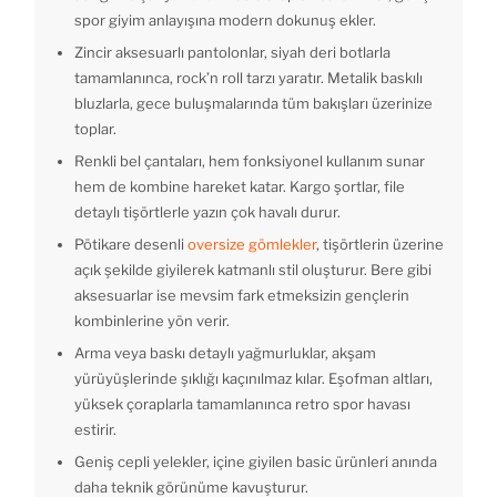
spor giyim anlayışına modern dokunuş ekler.
Zincir aksesuarlı pantolonlar, siyah deri botlarla
tamamlanınca, rock’n roll tarzı yaratır. Metalik baskılı
bluzlarla, gece buluşmalarında tüm bakışları üzerinize
toplar.
Renkli bel çantaları, hem fonksiyonel kullanım sunar
hem de kombine hareket katar. Kargo şortlar, file
detaylı tişörtlerle yazın çok havalı durur.
Pötikare desenli
oversize gömlekler
, tişörtlerin üzerine
açık şekilde giyilerek katmanlı stil oluşturur. Bere gibi
aksesuarlar ise mevsim fark etmeksizin gençlerin
kombinlerine yön verir.
Arma veya baskı detaylı yağmurluklar, akşam
yürüyüşlerinde şıklığı kaçınılmaz kılar. Eşofman altları,
yüksek çoraplarla tamamlanınca retro spor havası
estirir.
Geniş cepli yelekler, içine giyilen basic ürünleri anında
daha teknik görünüme kavuşturur.