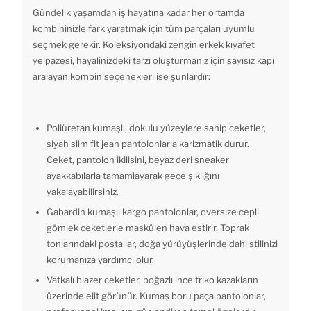
Gündelik yaşamdan iş hayatına kadar her ortamda
kombininizle fark yaratmak için tüm parçaları uyumlu
seçmek gerekir. Koleksiyondaki zengin erkek kıyafet
yelpazesi, hayalinizdeki tarzı oluşturmanız için sayısız kapı
aralayan kombin seçenekleri ise şunlardır:
Poliüretan kumaşlı, dokulu yüzeylere sahip ceketler,
siyah slim fit jean pantolonlarla karizmatik durur.
Ceket, pantolon ikilisini, beyaz deri sneaker
ayakkabılarla tamamlayarak gece şıklığını
yakalayabilirsiniz.
Gabardin kumaşlı kargo pantolonlar, oversize cepli
gömlek ceketlerle maskülen hava estirir. Toprak
tonlarındaki postallar, doğa yürüyüşlerinde dahi stilinizi
korumanıza yardımcı olur.
Vatkalı blazer ceketler, boğazlı ince triko kazakların
üzerinde elit görünür. Kumaş boru paça pantolonlar,