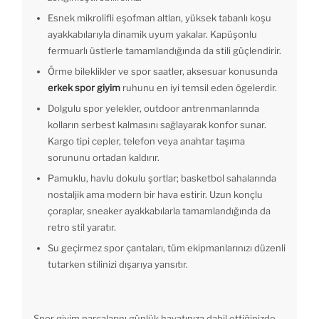
Esnek mikrolifli eşofman altları, yüksek tabanlı koşu
ayakkabılarıyla dinamik uyum yakalar. Kapüşonlu
fermuarlı üstlerle tamamlandığında da stili güçlendirir.
Örme bileklikler ve spor saatler, aksesuar konusunda
erkek spor giyim
ruhunu en iyi temsil eden ögelerdir.
Dolgulu spor yelekler, outdoor antrenmanlarında
kolların serbest kalmasını sağlayarak konfor sunar.
Kargo tipi cepler, telefon veya anahtar taşıma
sorununu ortadan kaldırır.
Pamuklu, havlu dokulu şortlar; basketbol sahalarında
nostaljik ama modern bir hava estirir. Uzun konçlu
çoraplar, sneaker ayakkabılarla tamamlandığında da
retro stil yaratır.
Su geçirmez spor çantaları, tüm ekipmanlarınızı düzenli
tutarken stilinizi dışarıya yansıtır.
Spor giyim parçalarını günlük hayatınıza dahil ettiğinizde,