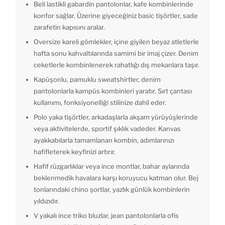
Beli lastikli gabardin pantolonlar, kafe kombinlerinde
konfor sağlar. Üzerine giyeceğiniz basic tişörtler, sade
zarafetin kapısını aralar.
Oversize kareli gömlekler, içine giyilen beyaz atletlerle
hafta sonu kahvaltılarında samimi bir imaj çizer. Denim
ceketlerle kombinlenerek rahatlığı dış mekanlara taşır.
Kapüşonlu, pamuklu sweatshirtler, denim
pantolonlarla kampüs kombinleri yaratır. Sırt çantası
kullanımı, fonksiyonelliği stilinize dahil eder.
Polo yaka tişörtler, arkadaşlarla akşam yürüyüşlerinde
veya aktivitelerde, sportif şıklık vadeder. Kanvas
ayakkabılarla tamamlanan kombin, adımlarınızı
hafifleterek keyfinizi artırır.
Hafif rüzgarlıklar veya ince montlar, bahar aylarında
beklenmedik havalara karşı koruyucu katman olur. Bej
tonlarındaki chino şortlar, yazlık günlük kombinlerin
yıldızıdır.
V yakalı ince triko bluzlar, jean pantolonlarla ofis