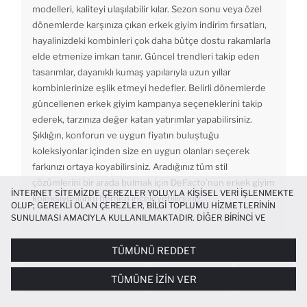
modelleri, kaliteyi ulaşılabilir kılar. Sezon sonu veya özel
dönemlerde karşınıza çıkan erkek giyim indirim fırsatları,
hayalinizdeki kombinleri çok daha bütçe dostu rakamlarla
elde etmenize imkan tanır. Güncel trendleri takip eden
tasarımlar, dayanıklı kumaş yapılarıyla uzun yıllar
kombinlerinize eşlik etmeyi hedefler. Belirli dönemlerde
güncellenen erkek giyim kampanya seçeneklerini takip
ederek, tarzınıza değer katan yatırımlar yapabilirsiniz.
Şıklığın, konforun ve uygun fiyatın buluştuğu
koleksiyonlar içinden size en uygun olanları seçerek
farkınızı ortaya koyabilirsiniz. Aradığınız tüm stil
çözümlerini bir arada bulmak için DeFacto’nun erkek giyim
İNTERNET SITEMIZDE ÇEREZLER YOLUYLA KIŞISEL VERI IŞLENMEKTE
koleksiyonlarını hemen inceleyebilirsiniz.
OLUP; GEREKLI OLAN ÇEREZLER, BILGI TOPLUMU HIZMETLERININ
SUNULMASI AMACIYLA KULLANILMAKTADIR. DIĞER BIRINCI VE
ÜÇÜNCÜ TARAF ÇEREZLER ISE SIZE DAHA IYI BIR ALIŞVERIŞ
DENEYIMI SUNULABILMESI, SITEMIZIN DAHA IŞLEVSEL KILINMASI VE
POPÜLER KATEGORILER
TÜMÜNÜ REDDET
KIŞISELLEŞTIRMESI VE AÇIK RIZA VERMENIZ HALINDE, SIZLERE
YÖNELIK PAZARLAMA FAALIYETLERININ YAPILMASI AMAÇLARIYLA
OVERSIZE SWEATSHIRT
TRIKO HIRKA
FERMUARLI 
TÜMÜNE İZIN VER
SINIRLI OLARAK KULLANILACAKTIR. ÇEREZLERE DAIR TERCIHLERINIZI
ÇEREZ TERCIHLERI
PANELI ARACILIĞIYLA HER ZAMAN YÖNETEBILIR,
ÇEREZLERLE ILGILI DAHA DETAYLI BILGIYE
ÇEREZ AYDINLATMA