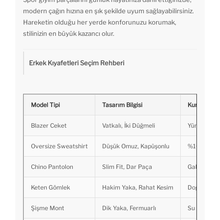
modern çağın hızına en şık şekilde uyum sağlayabilirsiniz.
Hareketin olduğu her yerde konforunuzu korumak,
stilinizin en büyük kazancı olur.
Erkek Kıyafetleri Seçim Rehberi
Model Tipi
Tasarım Bilgisi
Kumaş Deta
Blazer Ceket
Vatkalı, İki Düğmeli
Yün Karışım
Oversize Sweatshirt
Düşük Omuz, Kapüşonlu
%100 Pamu
Chino Pantolon
Slim Fit, Dar Paça
Gabardin / L
Keten Gömlek
Hakim Yaka, Rahat Kesim
Doğal Keten 
Şişme Mont
Dik Yaka, Fermuarlı
Su İtici Pol