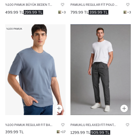
%100 PAMUK BÜYÜK BEDEN TIŞÖRT
PAMUKLU REGULAR FIT POLO TIŞÖRT
499.99 TL
299.99 TL
799.99 TL
399.99 TL
+3
+3
%100 PAMUK REGULAR FIT BASIC TIŞÖRT
PAMUKLU RELAXED FIT PANTOLON
399.99 TL
+17
1299.99 TL
909.99 TL