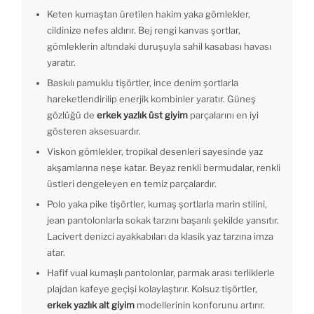
Keten kumaştan üretilen hakim yaka gömlekler,
cildinize nefes aldırır. Bej rengi kanvas şortlar,
gömleklerin altındaki duruşuyla sahil kasabası havası
yaratır.
Baskılı pamuklu tişörtler, ince denim şortlarla
hareketlendirilip enerjik kombinler yaratır. Güneş
gözlüğü de
erkek yazlık üst giyim
parçalarını en iyi
gösteren aksesuardır.
Viskon gömlekler, tropikal desenleri sayesinde yaz
akşamlarına neşe katar. Beyaz renkli bermudalar, renkli
üstleri dengeleyen en temiz parçalardır.
Polo yaka pike tişörtler, kumaş şortlarla marin stilini,
jean pantolonlarla sokak tarzını başarılı şekilde yansıtır.
Lacivert denizci ayakkabıları da klasik yaz tarzına imza
atar.
Hafif vual kumaşlı pantolonlar, parmak arası terliklerle
plajdan kafeye geçişi kolaylaştırır. Kolsuz tişörtler,
erkek yazlık alt giyim
modellerinin konforunu artırır.