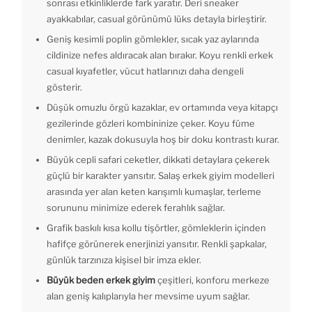
sonrası etkinliklerde fark yaratır. Deri sneaker
ayakkabılar, casual görünümü lüks detayla birleştirir.
Geniş kesimli poplin gömlekler, sıcak yaz aylarında
cildinize nefes aldıracak alan bırakır. Koyu renkli erkek
casual kıyafetler, vücut hatlarınızı daha dengeli
gösterir.
Düşük omuzlu örgü kazaklar, ev ortamında veya kitapçı
gezilerinde gözleri kombininize çeker. Koyu füme
denimler, kazak dokusuyla hoş bir doku kontrastı kurar.
Büyük cepli safari ceketler, dikkati detaylara çekerek
güçlü bir karakter yansıtır. Salaş erkek giyim modelleri
arasında yer alan keten karışımlı kumaşlar, terleme
sorununu minimize ederek ferahlık sağlar.
Grafik baskılı kısa kollu tişörtler, gömleklerin içinden
hafifçe görünerek enerjinizi yansıtır. Renkli şapkalar,
günlük tarzınıza kişisel bir imza ekler.
Büyük beden erkek giyim
çeşitleri, konforu merkeze
alan geniş kalıplarıyla her mevsime uyum sağlar.