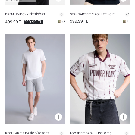
PREMIUM BOXY FIT TIŞÖRT
STANDART FIT ÇIZGILI TRIKO POLO TIŞÖRT
999.99 TL
+1
499.99 TL
299.99 TL
+2
REGULAR FIT BASIC DÜZ ŞORT
LOOSE FIT BASKILI POLO TIŞÖRT