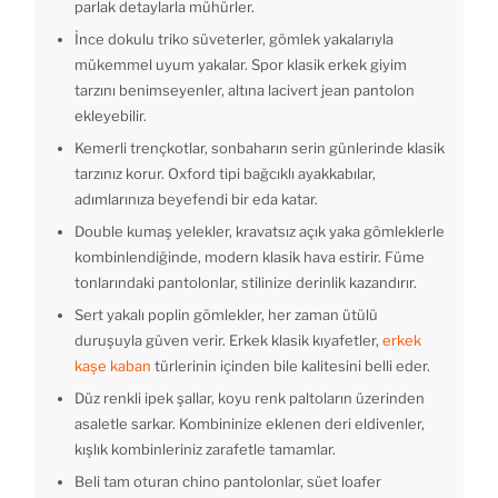
parlak detaylarla mühürler.
İnce dokulu triko süveterler, gömlek yakalarıyla
mükemmel uyum yakalar. Spor klasik erkek giyim
tarzını benimseyenler, altına lacivert jean pantolon
ekleyebilir.
Kemerli trençkotlar, sonbaharın serin günlerinde klasik
tarzınız korur. Oxford tipi bağcıklı ayakkabılar,
adımlarınıza beyefendi bir eda katar.
Double kumaş yelekler, kravatsız açık yaka gömleklerle
kombinlendiğinde, modern klasik hava estirir. Füme
tonlarındaki pantolonlar, stilinize derinlik kazandırır.
Sert yakalı poplin gömlekler, her zaman ütülü
duruşuyla güven verir. Erkek klasik kıyafetler,
erkek
kaşe kaban
türlerinin içinden bile kalitesini belli eder.
Düz renkli ipek şallar, koyu renk paltoların üzerinden
asaletle sarkar. Kombininize eklenen deri eldivenler,
kışlık kombinleriniz zarafetle tamamlar.
Beli tam oturan chino pantolonlar, süet loafer