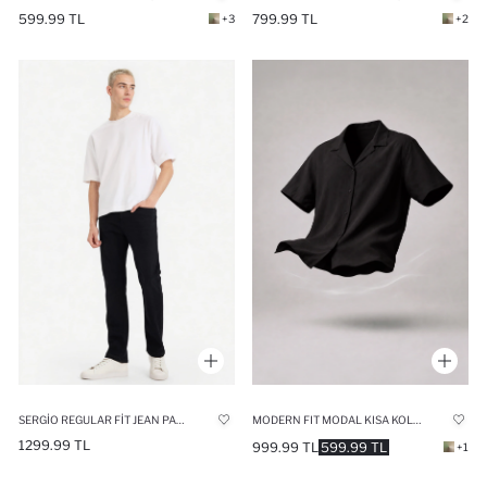
599.99 TL
799.99 TL
+3
+2
SERGIO REGULAR FIT JEAN PANTOLON
MODERN FIT MODAL KISA KOLLU GÖMLEK
1299.99 TL
999.99 TL
599.99 TL
+1