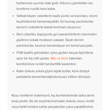
botlarınıza uyumlu hale gelir. Oduncu gömlekler ise
kombine rustik hava katar.
Vatkalı blazer ceketlerin kışlık yünlü versiyonları, resmi
kıyafetlerinizi tamamlayabilir. Gri kumaş pantolonlar,
lacivert ceketlerle klasik kontrast oluşturur.
Deri ceketler, kapüşonlu gri sweatshirtlerin üzerinden
giyilince sokak modasını yakalar. Siyah denim
pantolonlar, tarzınızı tamamlayan en temel parçadır.
Fitilli kadife gömlekler, içine giyilen beyaz tişörtlerle
spor bir kış stili yaratır.
Atkı ve bere
takımları,
kombininize renkli hareketlilik kazandırır.
Kalın dokulu erkek giyim kışlık botlar, kürk detaylı
parkalarla tamamlandığında kuzey stiline dönüşür.
Koyu renklerin hakimiyeti, kış kombinlerinde daha derin
imaj yaratır. Siz de seçimlerinizi kalın dokulu, koyu renkli
veya farklı tonlara sahip parçalardan yana yapabilirsiniz.