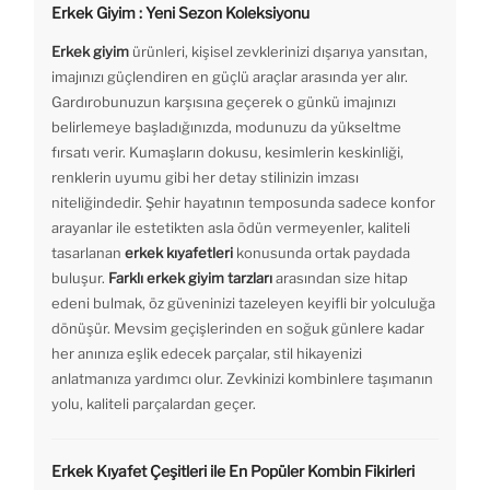
Erkek Giyim : Yeni Sezon Koleksiyonu
Erkek giyim
ürünleri, kişisel zevklerinizi dışarıya yansıtan,
imajınızı güçlendiren en güçlü araçlar arasında yer alır.
Gardırobunuzun karşısına geçerek o günkü imajınızı
belirlemeye başladığınızda, modunuzu da yükseltme
fırsatı verir. Kumaşların dokusu, kesimlerin keskinliği,
renklerin uyumu gibi her detay stilinizin imzası
niteliğindedir. Şehir hayatının temposunda sadece konfor
arayanlar ile estetikten asla ödün vermeyenler, kaliteli
tasarlanan
erkek kıyafetleri
konusunda ortak paydada
buluşur.
Farklı erkek giyim tarzları
arasından size hitap
edeni bulmak, öz güveninizi tazeleyen keyifli bir yolculuğa
dönüşür. Mevsim geçişlerinden en soğuk günlere kadar
her anınıza eşlik edecek parçalar, stil hikayenizi
anlatmanıza yardımcı olur. Zevkinizi kombinlere taşımanın
yolu, kaliteli parçalardan geçer.
Erkek Kıyafet Çeşitleri ile En Popüler Kombin Fikirleri