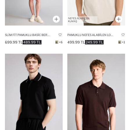
SLIM FIT PAMUKLU BASIC BERMUDA ŞORT
PAMUKLU NEFES ALABILEN LOOSE FIT BASKILI TIŞÖRT
699.99 TL
489.99 TL
499.99 TL
249.99 TL
+6
+1