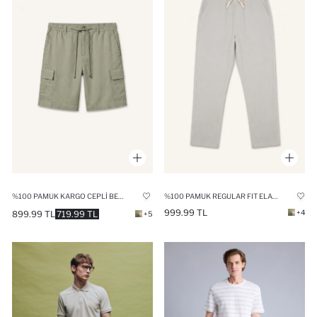
%100 PAMUK KARGO CEPLI BERMUDA ŞORT
%100 PAMUK REGULAR FIT ELASTIK BAĞLAMALI BEL PANTOLON
999.99 TL
+4
899.99 TL
719.99 TL
+5