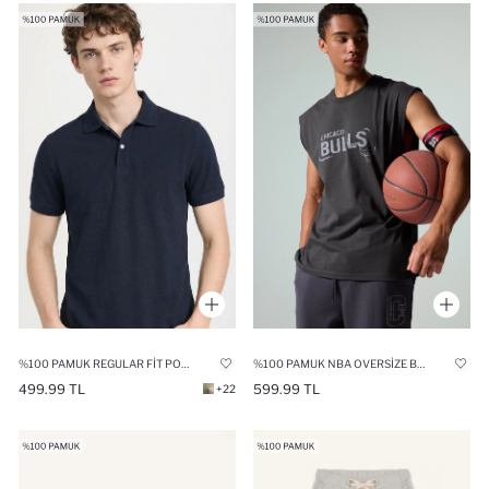
%100 PAMUK REGULAR FIT POLO TIŞÖRT
%100 PAMUK NBA OVERSIZE BASKILI ATLET
499.99 TL
599.99 TL
+22