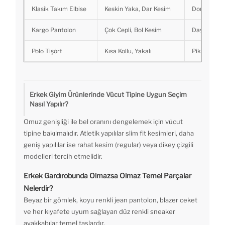
Klasik Takım Elbise
Keskin Yaka, Dar Kesim
Double Ku
Kargo Pantolon
Çok Cepli, Bol Kesim
Dayanıklı 
Polo Tişört
Kısa Kollu, Yakalı
Pike Doku
Erkek Giyim Ürünlerinde Vücut Tipine Uygun Seçim
Nasıl Yapılır?
Omuz genişliği ile bel oranını dengelemek için vücut
tipine bakılmalıdır. Atletik yapılılar slim fit kesimleri, daha
geniş yapılılar ise rahat kesim (regular) veya dikey çizgili
modelleri tercih etmelidir.
Erkek Gardırobunda Olmazsa Olmaz Temel Parçalar
Nelerdir?
Beyaz bir gömlek, koyu renkli jean pantolon, blazer ceket
ve her kıyafete uyum sağlayan düz renkli sneaker
ayakkabılar temel taşlardır.