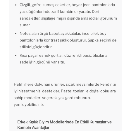
Çizgili, gofre kumaş ceketler, beyaz jean pantolonlarla
yaz düğünlerinde zarif kombinler yaratır. Deri
sandaletler, alışılagelmişin dışında ama iddialı görünüm
sunar.
Nefes alan örgü babet ayakkabılar, ince bilek boy
pantolonlarla kontrast şıklık oluşturur. Şapka seçimi de
stilinizi güçlendirir.
Kısa paçalı esnek şortlar, düz renkli basic bluzlarla
sadeliğin gücünü yansıtır.
Hafif liflere dokunan ürünler, sıcak mevsimlerde kendinizi
iyi hissetmenizi destekler. Pastel tonlar ile doğal dokulara
sahip modelleri seçerek, yaz gardırobunuzu
yenileyebilirsiniz.
Erkek Kışlık Giyim Modellerinde En Etkili Kumaşlar ve
Kombin Avantajları