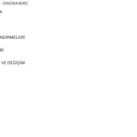
 :
G9658AXGR2
A
I
NDİRMELERİ
Rİ
 VE DEĞIŞIM