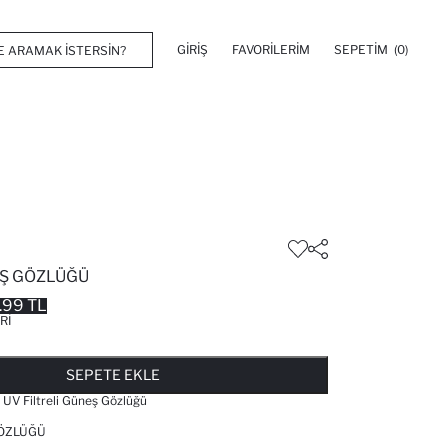
GIRIŞ
FAVORILERIM
SEPETIM
(0)
Ş GÖZLÜĞÜ
.99 TL
RI
FAVORILERE EKLENDI
GELINCE HABER VER
SEPETE EKLENIYOR
SEPETE EKLENDI
SEPETE EKLE
UV Filtreli Güneş Gözlüğü
ÖZLÜĞÜ