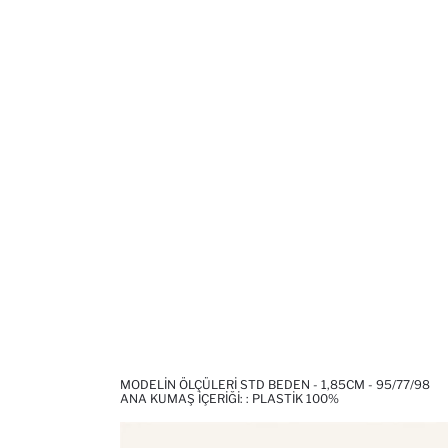
MODELIN ÖLÇÜLERI STD BEDEN - 1,85CM - 95/77/98
ANA KUMAŞ İÇERIĞI: : PLASTIK 100%