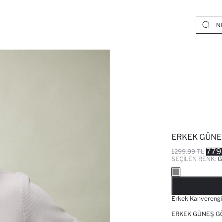
ERKEK GÜNE
779
1299.99 TL
SEÇILEN RENK:
G
Erkek Kahverengi 
ERKEK GÜNEŞ G