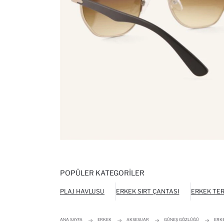
POPÜLER KATEGORILER
PLAJ HAVLUSU
ERKEK SIRT ÇANTASI
ERKEK TER
ANA SAYFA
ERKEK
AKSESUAR
GÜNEŞ GÖZLÜĞÜ
ERK