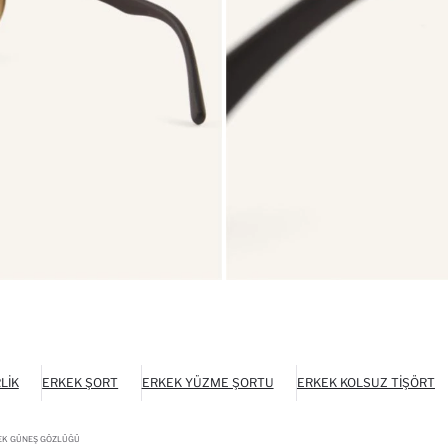
LIK
ERKEK ŞORT
ERKEK YÜZME ŞORTU
ERKEK KOLSUZ TIŞÖRT
EK GÜNEŞ GÖZLÜĞÜ