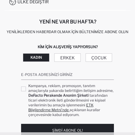
KAMPANYALAR
ÜLKE DEĞIŞTIR
KIŞISEL VERILERIN KORUNMASI VE GIZLILIK
YENI NE VAR BU HAFTA?
YENILIKLERDEN HABERDAR OLMAK İÇIN BÜLTENIMIZE ABONE OLUN
KIM IÇIN ALIŞVERIŞ YAPIYORSUN?
ERKEK
ÇOCUK
KADIN
E-POSTA ADRESINIZI GIRINIZ
Kampanya, reklam, promosyon, tanıtım
amaçlarıyla yukarıda belirttiğim iletişim adresime,
DeFacto Perakende Anonim Şirketi
tarafından
ticari elektronik ileti gönderilmesini ve kişisel
verilerimin bu amaçla işlenmesini
ETK
Bilgilendirme Metni’nde
açıklanan kurallar
çerçevesinde kabul ediyorum.
ŞIMDI ABONE OL!