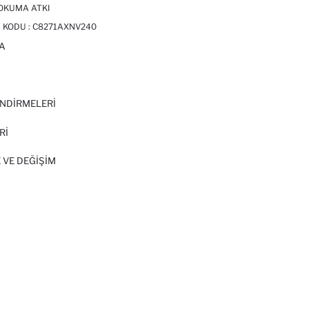
OKUMA ATKI
 KODU :
C8271AXNV240
A
I
NDİRMELERİ
Rİ
 VE DEĞIŞIM