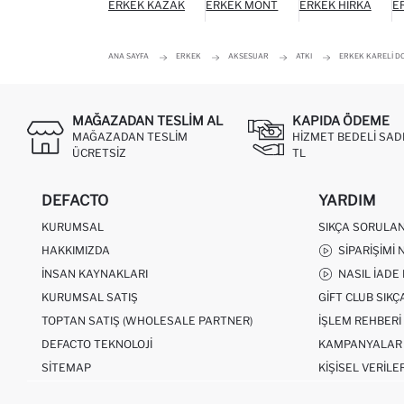
ERKEK KAZAK
ERKEK MONT
ERKEK HIRKA
E
ANA SAYFA
ERKEK
AKSESUAR
ATKI
ERKEK KARELI D
MAĞAZADAN TESLIM AL
KAPIDA ÖDEME
MAĞAZADAN TESLIM
HIZMET BEDELI SAD
ÜCRETSIZ
TL
DEFACTO
YARDIM
KURUMSAL
SIKÇA SORULA
HAKKIMIZDA
SIPARIŞIMI 
İNSAN KAYNAKLARI
NASIL İADE
KURUMSAL SATIŞ
GIFT CLUB SIK
TOPTAN SATIŞ (WHOLESALE PARTNER)
İŞLEM REHBERI
DEFACTO TEKNOLOJI
KAMPANYALAR
SITEMAP
KIŞISEL VERILE