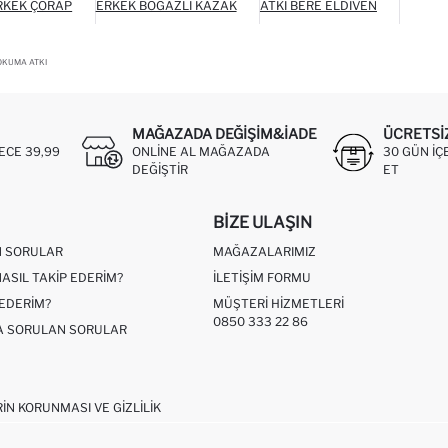
RKEK ÇORAP
ERKEK BOĞAZLI KAZAK
ATKI BERE ELDIVEN
OKUMA ATKI
MAĞAZADA DEĞIŞIM&İADE
ÜCRETSI
ECE 39,99
ONLINE AL MAĞAZADA
30 GÜN IÇ
DEĞIŞTIR
ET
BIZE ULAŞIN
N SORULAR
MAĞAZALARIMIZ
NASIL TAKIP EDERIM?
İLETIŞIM FORMU
 EDERIM?
MÜŞTERI HIZMETLERI
0850 333 22 86
ÇA SORULAN SORULAR
RIN KORUNMASI VE GIZLILIK