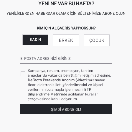
YENI NE VAR BU HAFTA?
YENILIKLERDEN HABERDAR OLMAK İÇIN BÜLTENIMIZE ABONE OLUN
KIM IÇIN ALIŞVERIŞ YAPIYORSUN?
KADIN
ERKEK
ÇOCUK
E-POSTA ADRESINIZI GIRINIZ
Kampanya, reklam, promosyon, tanıtım
amaçlarıyla yukarıda belirttiğim iletişim adresime,
DeFacto Perakende Anonim Şirketi
tarafından
ticari elektronik ileti gönderilmesini ve kişisel
verilerimin bu amaçla işlenmesini
ETK
Bilgilendirme Metni’nde
açıklanan kurallar
çerçevesinde kabul ediyorum.
ŞIMDI ABONE OL!