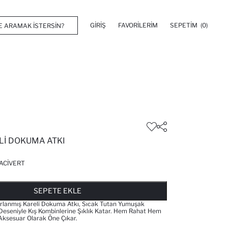
GIRIŞ
FAVORILERIM
SEPETIM
(0)
LI DOKUMA ATKI
ACIVERT
FAVORILERE EKLENDI
GELINCE HABER VER
SEPETE EKLENIYOR
SEPETE EKLENDI
SEPETE EKLE
arlanmış Kareli Dokuma Atkı, Sıcak Tutan Yumuşak
Deseniyle Kış Kombinlerine Şıklık Katar. Hem Rahat Hem
 Aksesuar Olarak Öne Çıkar.