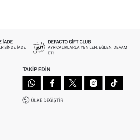
Z IADE
DEFACTO GIFT CLUB
ERISINDE IADE
AYRICALIKLARLA YENILEN, EĞLEN, DEVAM
ET!
TAKIP EDIN
ÜLKE DEĞIŞTIR