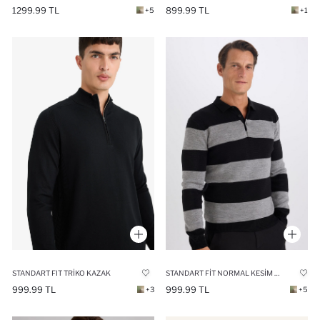
1299.99 TL
899.99 TL
+5
+1
STANDART FIT TRIKO KAZAK
STANDART FIT NORMAL KESIM ÇIZGILI POLO YAKA TRIKO KAZAK
999.99 TL
999.99 TL
+3
+5