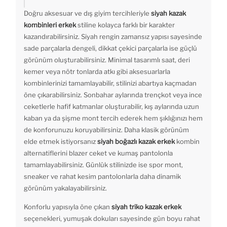
Doğru aksesuar ve dış giyim tercihleriyle
siyah kazak
kombinleri erkek
stiline kolayca farklı bir karakter
kazandırabilirsiniz. Siyah rengin zamansız yapısı sayesinde
sade parçalarla dengeli, dikkat çekici parçalarla ise güçlü
görünüm oluşturabilirsiniz. Minimal tasarımlı saat, deri
kemer veya nötr tonlarda atkı gibi aksesuarlarla
kombinlerinizi tamamlayabilir, stilinizi abartıya kaçmadan
öne çıkarabilirsiniz. Sonbahar aylarında trençkot veya ince
ceketlerle hafif katmanlar oluşturabilir, kış aylarında uzun
kaban ya da şişme mont tercih ederek hem şıklığınızı hem
de konforunuzu koruyabilirsiniz. Daha klasik görünüm
elde etmek istiyorsanız
siyah boğazlı kazak erkek
kombin
alternatiflerini blazer ceket ve kumaş pantolonla
tamamlayabilirsiniz. Günlük stilinizde ise spor mont,
sneaker ve rahat kesim pantolonlarla daha dinamik
görünüm yakalayabilirsiniz.
Konforlu yapısıyla öne çıkan
siyah triko kazak erkek
seçenekleri, yumuşak dokuları sayesinde gün boyu rahat