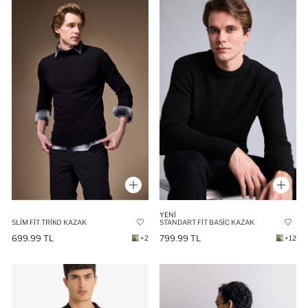
YENI
SLIM FIT TRIKO KAZAK
STANDART FIT BASIC KAZAK
699.99 TL
799.99 TL
+2
+12