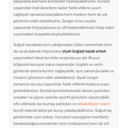
kabanlarla katmanlı kombinler hazırlayabilirsiniz. Günlük
yaşamdan özel davetlere kadar farklı stillere uyum
sağlayan zamansız parçalarla hem modern hem de şık
görünüm elde edebilirsiniz. Zengin ürün seçkisi
sayesinde ihtiyaçlarınıza ve stil beklentilerinize hitap eden
seçenekleri kolaylıkla keşfedebilirsiniz.
Soğuk havalarda hem şıklığınızdan ödün vermemek hem
de sıcak kalmak istiyorsanız
siyah boğazlı kazak erkek
seçenekleri ideal tercihler arasında yer alır. Boyun
bölgesini koruyan yapısı sayesinde rüzgârlı ve serin
günlerde ekstra konfor sağlayabilir, aynı zamanda sade ve
modern görünüm elde edebilirsiniz. Siyah rengin
zamansız duruşu sayesinde farklı stillerle kolayca araya
getirebilirsiniz. Günlük kombinlerinizde denim pantolon,
sneaker ve şişme yelekle sportif görünüm oluşturabilir,
ofis stilinizde ise kumaş pantolon ve
erkek blazer ceket
tercih ederek daha şık duruş yakalayabilirsiniz. Soğuk kış
günlerinde uzun kaban, trençkot veya şişme montlarla
tamamladığınız kombinler hem fonksiyonel hem de stil