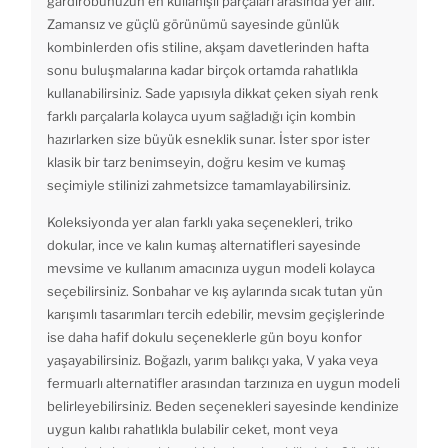
gardırobunuzun en kullanışlı parçaları arasında yer alır.
Zamansız ve güçlü görünümü sayesinde günlük
kombinlerden ofis stiline, akşam davetlerinden hafta
sonu buluşmalarına kadar birçok ortamda rahatlıkla
kullanabilirsiniz. Sade yapısıyla dikkat çeken siyah renk
farklı parçalarla kolayca uyum sağladığı için kombin
hazırlarken size büyük esneklik sunar. İster spor ister
klasik bir tarz benimseyin, doğru kesim ve kumaş
seçimiyle stilinizi zahmetsizce tamamlayabilirsiniz.
Koleksiyonda yer alan farklı yaka seçenekleri, triko
dokular, ince ve kalın kumaş alternatifleri sayesinde
mevsime ve kullanım amacınıza uygun modeli kolayca
seçebilirsiniz. Sonbahar ve kış aylarında sıcak tutan yün
karışımlı tasarımları tercih edebilir, mevsim geçişlerinde
ise daha hafif dokulu seçeneklerle gün boyu konfor
yaşayabilirsiniz. Boğazlı, yarım balıkçı yaka, V yaka veya
fermuarlı alternatifler arasından tarzınıza en uygun modeli
belirleyebilirsiniz. Beden seçenekleri sayesinde kendinize
uygun kalıbı rahatlıkla bulabilir ceket, mont veya