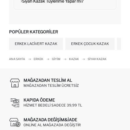
Siyah Kazak Tüylenme Yapar mı?
POPÜLER KATEGORILER
ERKEK LACIVERT KAZAK
ERKEK ÇOCUK KAZAK
ERK
ANA SAYFA
ERKEK
GIYIM
KAZAK
SIYAH KAZAK
MAĞAZADAN TESLIM AL
MAĞAZADAN TESLIM ÜCRETSIZ
KAPIDA ÖDEME
HIZMET BEDELI SADECE 39,99 TL
MAĞAZADA DEĞIŞIM&İADE
ONLINE AL MAĞAZADA DEĞIŞTIR