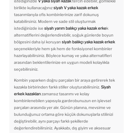
istediğinizde
V yaka siyah kazak
tercih edebilir, gömlekle
birlikte kullanacağınız
siyah V yaka kazak erkek
tasarımlarıyla ofis kombinlerinize zarif dokunuş
katabilirsiniz. Modern ve sade stil oluşturmak
istediğinizde ise
siyah yarım balıkçı yaka kazak erke
k
alternatiflerini değerlendirebilir, soğuk günlerde boyun
bölgesini daha iyi koruyan
siyah balıkçı yaka kazak erkek
seçenekleriyle hem şık hem de fonksiyonel kombinler
hazırlayabilirsiniz. Böylece kumaş ve yaka alternatifleri
arasından beklentilerinize en uygun modeli kolaylıkla
seçebilirsiniz.
Kombin yaparken doğru parçaları bir araya getirerek tek
kazakla birbirinden farklı stiller oluşturabilirsiniz.
Siyah
erkek kazakları
zamansız tasarımı ve kolay
kombinlenebilen yapısıyla gardırobunuzun en işlevsel
parçaları arasında yer alır. Günün planına, mevsime ve
bulunduğunuz ortama göre küçük dokunuşlarla stilinizi
değiştirebilir, aynı parçayı farklı şekillerde
değerlendirebilirsiniz. Ayakkabı, dış giyim ve aksesuar