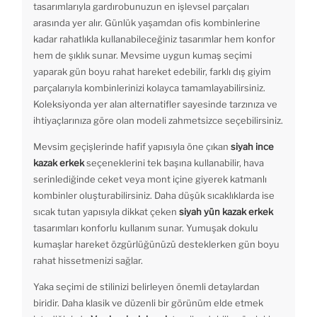
tasarımlarıyla gardırobunuzun en işlevsel parçaları
arasında yer alır. Günlük yaşamdan ofis kombinlerine
kadar rahatlıkla kullanabileceğiniz tasarımlar hem konfor
hem de şıklık sunar. Mevsime uygun kumaş seçimi
yaparak gün boyu rahat hareket edebilir, farklı dış giyim
parçalarıyla kombinlerinizi kolayca tamamlayabilirsiniz.
Koleksiyonda yer alan alternatifler sayesinde tarzınıza ve
ihtiyaçlarınıza göre olan modeli zahmetsizce seçebilirsiniz.
Mevsim geçişlerinde hafif yapısıyla öne çıkan
siyah ince
kazak erkek
seçeneklerini tek başına kullanabilir, hava
serinlediğinde ceket veya mont içine giyerek katmanlı
kombinler oluşturabilirsiniz. Daha düşük sıcaklıklarda ise
sıcak tutan yapısıyla dikkat çeken
siyah yün kazak erkek
tasarımları konforlu kullanım sunar. Yumuşak dokulu
kumaşlar hareket özgürlüğünüzü desteklerken gün boyu
rahat hissetmenizi sağlar.
Yaka seçimi de stilinizi belirleyen önemli detaylardan
biridir. Daha klasik ve düzenli bir görünüm elde etmek