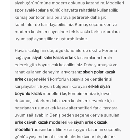
siyah görünümüne modern dokunuş kazandırır. Modelleri
spor ayakkabılarla günlük hayatta rahatlıkla kullanabilir,
kumaş pantolonlarla bir araya getirerek daha şık
kombinler de hazırlayabilirsiniz. Kumaş seçenekleri ve
modern kesimler sayesinde tek kazakla farklı ortamlara
uyum sağlayan stiller oluşturabilirsiniz.
Hava sıcaklığının düştüğü dönemlerde ekstra koruma
sağlayan
siyah kalın kazak erkek
tasarımlarını tercih
ederek gün boyu sıcak kalabilirsiniz. Daha yumuşak ve
rahat kullanım deneyimi arıyorsanız
siyah polar kazak
erkek
seçenekleri konforlu yapısıyla beklentilerinizi
karşılayabilir. Boyun bölgesini koruyan
erkek siyah
boyunlu kazak
modelleri kış kombinlerinize işlevsel
dokunuş katarken daha uzun kesimleri sevenler için
hazırlanan uzun erkek kazak alternatifleri farklı tarzlara
uyum sağlayabilir. Geniş beden seçenekleriyle sunulan
erkek siyah kazak modelleri
ve
siyah erkek kazak
modelleri
arasından stilinize en uygun tasarımı seçebilir,
günlük yaşamdan ofis kombinlerine kadar birçok farklı