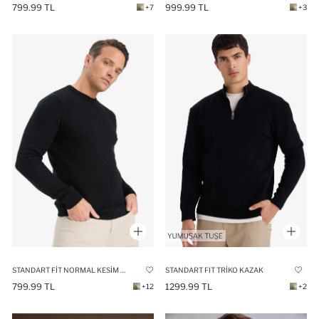
799.99 TL
999.99 TL
+7
+3
STANDART FIT NORMAL KESIM BISIKLET YAKA DOKULU TRIKO KAZAK
STANDART FIT TRIKO KAZAK
799.99 TL
1299.99 TL
+12
+2