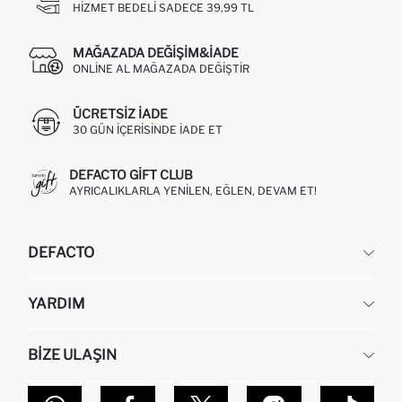
HIZMET BEDELI SADECE 39,99 TL
MAĞAZADA DEĞIŞIM&İADE
ONLINE AL MAĞAZADA DEĞIŞTIR
ÜCRETSIZ IADE
30 GÜN IÇERISINDE IADE ET
DEFACTO GIFT CLUB
AYRICALIKLARLA YENILEN, EĞLEN, DEVAM ET!
DEFACTO
KURUMSAL
YARDIM
HAKKIMIZDA
İNSAN KAYNAKLARI
SIKÇA SORULAN SORULAR
BIZE ULAŞIN
KURUMSAL SATIŞ
SIPARIŞIMI NASIL TAKIP EDERIM?
TOPTAN SATIŞ (WHOLESALE PARTNER)
NASIL İADE EDERIM?
MAĞAZALARIMIZ