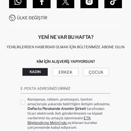
DEFACTO TEKNOLOJI
GIFT CLUB SIKÇA SORULAN SORULAR
İLETIŞIM FORMU
SITEMAP
İŞLEM REHBERI
MÜŞTERI HIZMETLERI
0850 333 22 86
KAMPANYALAR
ÜLKE DEĞIŞTIR
KIŞISEL VERILERIN KORUNMASI VE GIZLILIK
YENI NE VAR BU HAFTA?
YENILIKLERDEN HABERDAR OLMAK İÇIN BÜLTENIMIZE ABONE OLUN
KIM IÇIN ALIŞVERIŞ YAPIYORSUN?
ERKEK
ÇOCUK
KADIN
E-POSTA ADRESINIZI GIRINIZ
Kampanya, reklam, promosyon, tanıtım
amaçlarıyla yukarıda belirttiğim iletişim adresime,
DeFacto Perakende Anonim Şirketi
tarafından
ticari elektronik ileti gönderilmesini ve kişisel
verilerimin bu amaçla işlenmesini
ETK
Bilgilendirme Metni’nde
açıklanan kurallar
çerçevesinde kabul ediyorum.