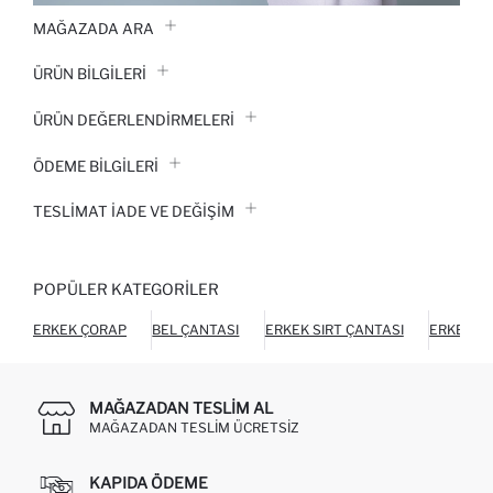
MAĞAZADA ARA
ÜRÜN BILGILERI
ÜRÜN DEĞERLENDİRMELERİ
ÖDEME BİLGİLERİ
TESLIMAT İADE VE DEĞIŞIM
POPÜLER KATEGORILER
ERKEK ÇORAP
BEL ÇANTASI
ERKEK SIRT ÇANTASI
ERKEK C
MAĞAZADAN TESLIM AL
MAĞAZADAN TESLIM ÜCRETSIZ
KAPIDA ÖDEME