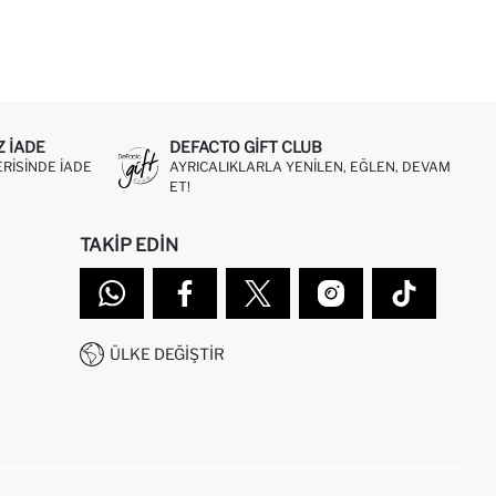
Z IADE
DEFACTO GIFT CLUB
ERISINDE IADE
AYRICALIKLARLA YENILEN, EĞLEN, DEVAM
ET!
TAKIP EDIN
ÜLKE DEĞIŞTIR