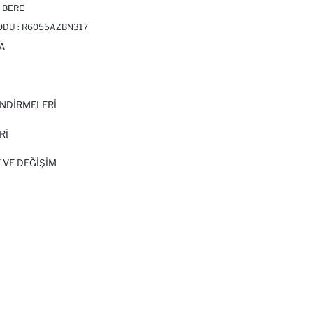
 BERE
ODU :
R6055AZBN317
A
I
NDİRMELERİ
Rİ
 VE DEĞIŞIM