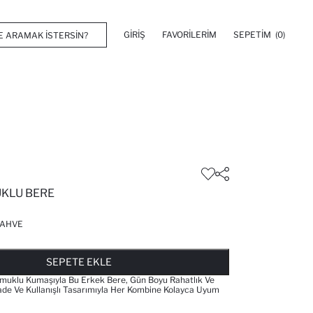
GIRIŞ
FAVORILERIM
SEPETIM
(0)
KLU BERE
AHVE
FAVORILERE EKLENDI
GELINCE HABER VER
SEPETE EKLENIYOR
SEPETE EKLENDI
SEPETE EKLE
amuklu Kumaşıyla Bu Erkek Bere, Gün Boyu Rahatlık Ve
Sade Ve Kullanışlı Tasarımıyla Her Kombine Kolayca Uyum