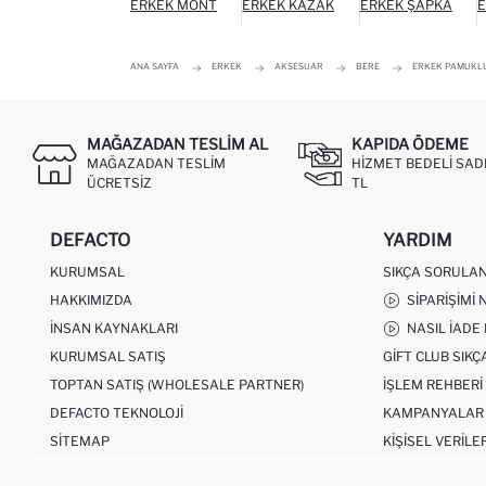
ERKEK MONT
ERKEK KAZAK
ERKEK ŞAPKA
E
ANA SAYFA
ERKEK
AKSESUAR
BERE
ERKEK PAMUKL
MAĞAZADAN TESLIM AL
KAPIDA ÖDEME
MAĞAZADAN TESLIM
HIZMET BEDELI SAD
ÜCRETSIZ
TL
DEFACTO
YARDIM
KURUMSAL
SIKÇA SORULA
HAKKIMIZDA
SIPARIŞIMI 
İNSAN KAYNAKLARI
NASIL İADE
KURUMSAL SATIŞ
GIFT CLUB SIK
TOPTAN SATIŞ (WHOLESALE PARTNER)
İŞLEM REHBERI
DEFACTO TEKNOLOJI
KAMPANYALAR
SITEMAP
KIŞISEL VERILE