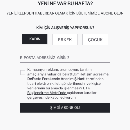
YENI NE VAR BU HAFTA?
YENILIKLERDEN HABERDAR OLMAK İÇIN BÜLTENIMIZE ABONE OLUN
KIM IÇIN ALIŞVERIŞ YAPIYORSUN?
KADIN
ERKEK
ÇOCUK
E-POSTA ADRESINIZI GIRINIZ
Kampanya, reklam, promosyon, tanıtım
amaçlarıyla yukarıda belirttiğim iletişim adresime,
DeFacto Perakende Anonim Şirketi
tarafından
ticari elektronik ileti gönderilmesini ve kişisel
verilerimin bu amaçla işlenmesini
ETK
Bilgilendirme Metni’nde
açıklanan kurallar
çerçevesinde kabul ediyorum.
ŞIMDI ABONE OL!