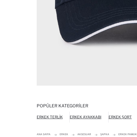
POPÜLER KATEGORILER
ERKEK TERLIK
ERKEK AYAKKABI
ERKEK ŞORT
ANA SAYFA
ERKEK
AKSESUAR
ŞAPKA
ERKEK PAMUK