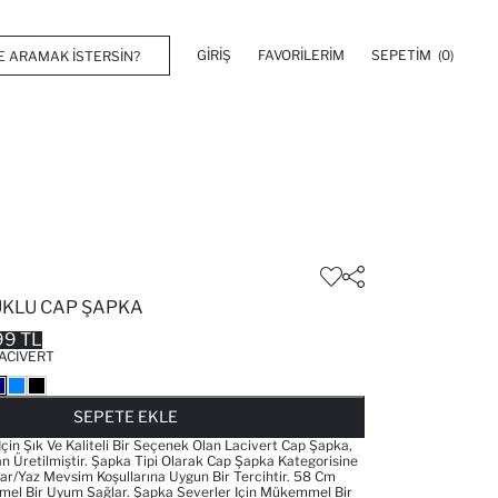
GIRIŞ
FAVORILERIM
SEPETIM
(0)
KLU CAP ŞAPKA
99 TL
ACIVERT
FAVORILERE EKLENDI
GELINCE HABER VER
SEPETE EKLENIYOR
SEPETE EKLENDI
SEPETE EKLE
Için Şık Ve Kaliteli Bir Seçenek Olan Lacivert Cap Şapka,
Üretilmiştir. Şapka Tipi Olarak Cap Şapka Kategorisine
har/Yaz Mevsim Koşullarına Uygun Bir Tercihtir. 58 Cm
el Bir Uyum Sağlar. Şapka Severler Için Mükemmel Bir