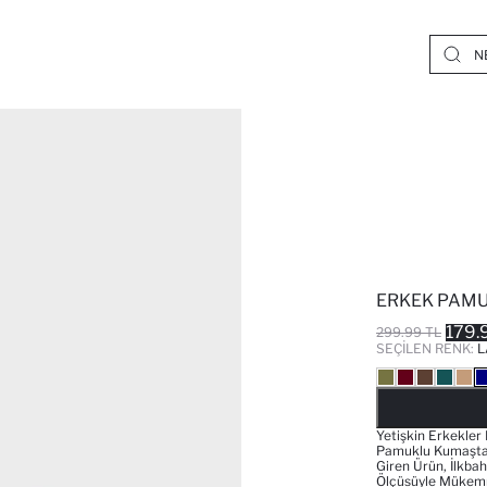
ERKEK PAMU
179.
299.99 TL
SEÇILEN RENK:
L
Yetişkin Erkekler 
Pamuklu Kumaştan 
Giren Ürün, İlkba
Ölçüsüyle Mükemm