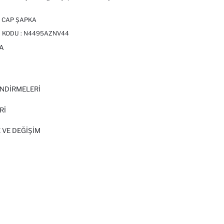
 CAP ŞAPKA
 KODU :
N4495AZNV44
A
I
NDİRMELERİ
Rİ
 VE DEĞIŞIM