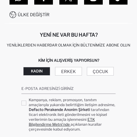
SITEMAP
İŞLEM REHBERI
MÜŞTERI HIZMETLERI
0850 333 22 86
KAMPANYALAR
ÜLKE DEĞIŞTIR
KIŞISEL VERILERIN KORUNMASI VE GIZLILIK
YENI NE VAR BU HAFTA?
YENILIKLERDEN HABERDAR OLMAK İÇIN BÜLTENIMIZE ABONE OLUN
KIM IÇIN ALIŞVERIŞ YAPIYORSUN?
ERKEK
ÇOCUK
KADIN
E-POSTA ADRESINIZI GIRINIZ
Kampanya, reklam, promosyon, tanıtım
amaçlarıyla yukarıda belirttiğim iletişim adresime,
DeFacto Perakende Anonim Şirketi
tarafından
ticari elektronik ileti gönderilmesini ve kişisel
verilerimin bu amaçla işlenmesini
ETK
Bilgilendirme Metni’nde
açıklanan kurallar
çerçevesinde kabul ediyorum.