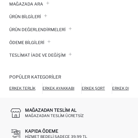
MAĞAZADA ARA
ÜRÜN BILGILERI
ÜRÜN DEĞERLENDİRMELERİ
ÖDEME BİLGİLERİ
TESLIMAT İADE VE DEĞIŞIM
POPÜLER KATEGORILER
ERKEK TERLIK
ERKEK AYAKKABI
ERKEK ŞORT
ERKEK DIŞ GI
MAĞAZADAN TESLIM AL
MAĞAZADAN TESLIM ÜCRETSIZ
KAPIDA ÖDEME
HIZMET BEDELI SADECE 39,99 TL