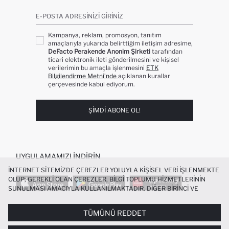
E-POSTA ADRESINIZI GIRINIZ
Kampanya, reklam, promosyon, tanıtım
amaçlarıyla yukarıda belirttiğim iletişim adresime,
DeFacto Perakende Anonim Şirketi
tarafından
ticari elektronik ileti gönderilmesini ve kişisel
verilerimin bu amaçla işlenmesini
ETK
Bilgilendirme Metni’nde
açıklanan kurallar
çerçevesinde kabul ediyorum.
ŞIMDI ABONE OL!
UYGULAMAMIZI İNDIRIN
İNTERNET SITEMIZDE ÇEREZLER YOLUYLA KIŞISEL VERI IŞLENMEKTE
OLUP; GEREKLI OLAN ÇEREZLER, BILGI TOPLUMU HIZMETLERININ
SUNULMASI AMACIYLA KULLANILMAKTADIR. DIĞER BIRINCI VE
ÜÇÜNCÜ TARAF ÇEREZLER ISE SIZE DAHA IYI BIR ALIŞVERIŞ
DENEYIMI SUNULABILMESI, SITEMIZIN DAHA IŞLEVSEL KILINMASI VE
TÜMÜNÜ REDDET
POPÜLER KATEGORILER
KIŞISELLEŞTIRMESI VE AÇIK RIZA VERMENIZ HALINDE, SIZLERE
YÖNELIK PAZARLAMA FAALIYETLERININ YAPILMASI AMAÇLARIYLA