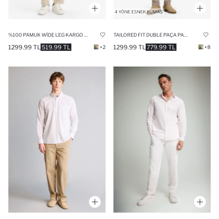
%100 PAMUK WIDE LEG KARGO CEPLI KETEN GÖRÜNÜMLÜ PANTOLON
TAILORED FIT DUBLE PAÇA PANTOLON
1299.99 TL
519.99 TL
1299.99 TL
779.99 TL
+2
+8