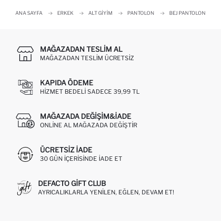
ANA SAYFA
ERKEK
ALT GIYIM
PANTOLON
BEJ PANTOLON
MAĞAZADAN TESLIM AL
MAĞAZADAN TESLIM ÜCRETSIZ
KAPIDA ÖDEME
HIZMET BEDELI SADECE 39,99 TL
MAĞAZADA DEĞIŞIM&İADE
ONLINE AL MAĞAZADA DEĞIŞTIR
ÜCRETSIZ IADE
30 GÜN IÇERISINDE IADE ET
DEFACTO GIFT CLUB
AYRICALIKLARLA YENILEN, EĞLEN, DEVAM ET!