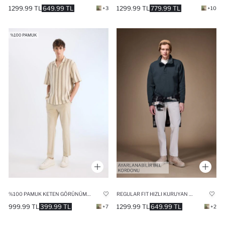
1299.99 TL
649.99 TL
1299.99 TL
779.99 TL
+3
+10
%100 PAMUK KETEN GÖRÜNÜMLÜ YAZLIK JOGGER PANTOLON DAR PAÇA BELI BAĞCIKLI LASTIKLI CEPLI
REGULAR FIT HIZLI KURUYAN PANTOLON
999.99 TL
399.99 TL
1299.99 TL
649.99 TL
+7
+2