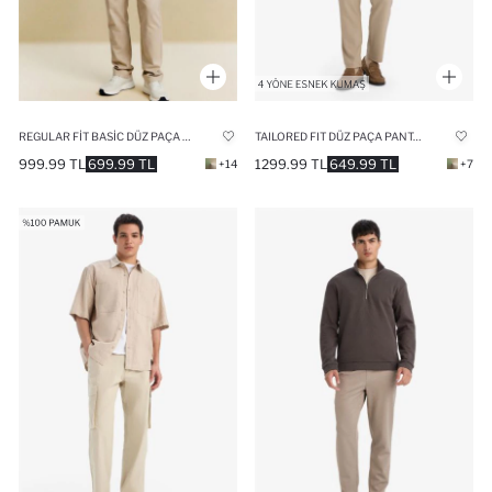
REGULAR FIT BASIC DÜZ PAÇA JOGGER PANTOLON
TAILORED FIT DÜZ PAÇA PANTOLON
999.99 TL
699.99 TL
1299.99 TL
649.99 TL
+14
+7