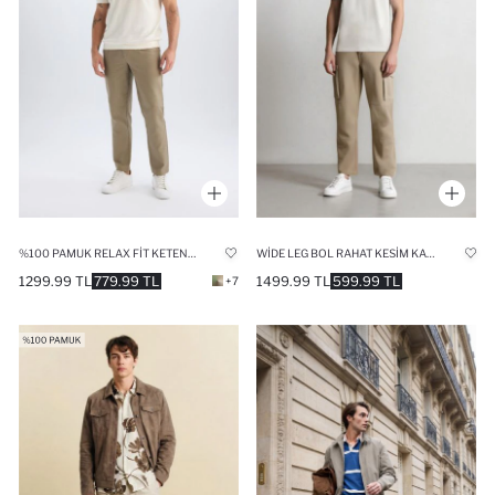
%100 PAMUK RELAX FIT KETEN GÖRÜNÜMLÜ PANTOLON
WIDE LEG BOL RAHAT KESIM KARGO CEPLI GENIŞ PAÇA GABARDIN PANTOLON
1299.99 TL
779.99 TL
1499.99 TL
599.99 TL
+7