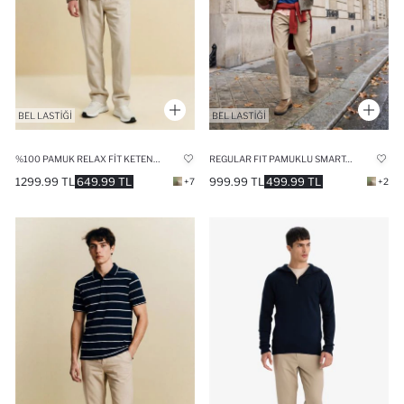
%100 PAMUK RELAX FIT KETEN GÖRÜNÜMLÜ PANTOLON
REGULAR FIT PAMUKLU SMART-CASUAL PANTOLON
1299.99 TL
649.99 TL
999.99 TL
499.99 TL
+7
+2