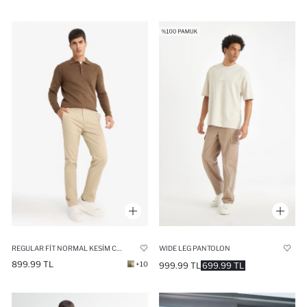
REGULAR FIT NORMAL KESIM CEPLI DÜZ PAÇA CHINO PANTOLON
WIDE LEG PANTOLON
899.99 TL
+10
999.99 TL
699.99 TL