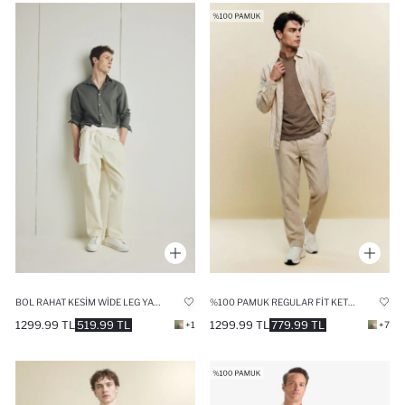
BOL RAHAT KESIM WIDE LEG YAZLIK KETEN PANTOLON
%100 PAMUK REGULAR FIT KETEN GÖRÜNÜMLÜ JOGGER PANTOLON
1299.99 TL
519.99 TL
1299.99 TL
779.99 TL
+1
+7