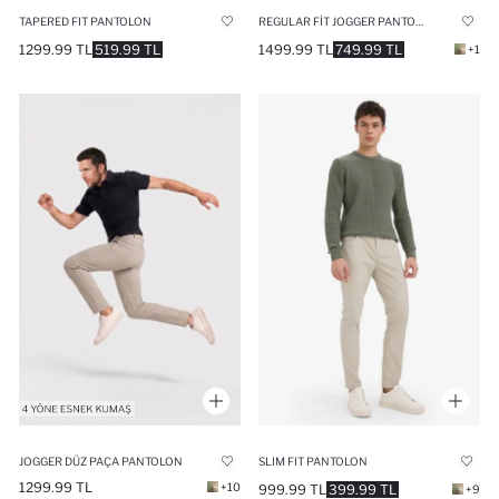
TAPERED FIT PANTOLON
REGULAR FIT JOGGER PANTOLON
1299.99 TL
519.99 TL
1499.99 TL
749.99 TL
+1
JOGGER DÜZ PAÇA PANTOLON
SLIM FIT PANTOLON
1299.99 TL
+10
999.99 TL
399.99 TL
+9