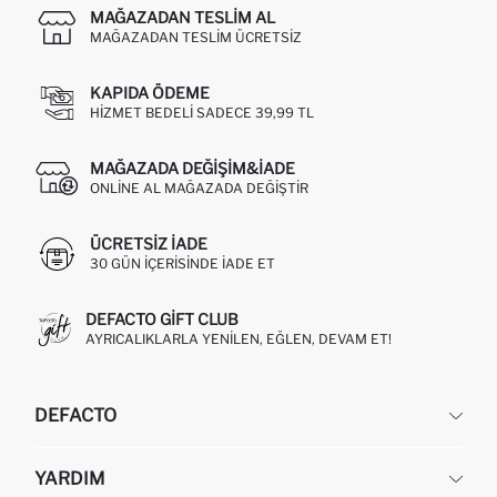
MAĞAZADAN TESLIM AL
MAĞAZADAN TESLIM ÜCRETSIZ
KAPIDA ÖDEME
HIZMET BEDELI SADECE 39,99 TL
MAĞAZADA DEĞIŞIM&İADE
ONLINE AL MAĞAZADA DEĞIŞTIR
ÜCRETSIZ IADE
30 GÜN IÇERISINDE IADE ET
DEFACTO GIFT CLUB
AYRICALIKLARLA YENILEN, EĞLEN, DEVAM ET!
DEFACTO
KURUMSAL
YARDIM
HAKKIMIZDA