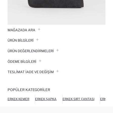
MAĞAZADA ARA
ÜRÜN BILGILERI
ÜRÜN DEĞERLENDİRMELERİ
ÖDEME BİLGİLERİ
TESLIMAT İADE VE DEĞIŞIM
POPÜLER KATEGORILER
ERKEK KEMER
ERKEK ŞAPKA
ERKEK SIRT ÇANTASI
ERKEK 