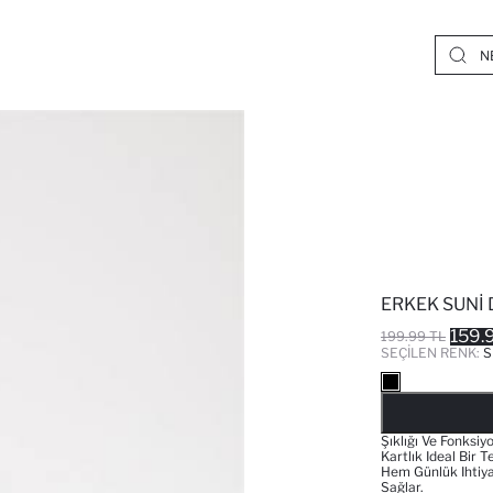
ERKEK SUNI 
159.
199.99 TL
SEÇILEN RENK:
S
Şıklığı Ve Fonksiy
Kartlık Ideal Bir T
Hem Günlük Ihtiya
Sağlar.