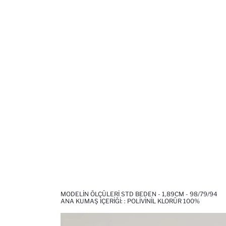
MODELIN ÖLÇÜLERI STD BEDEN - 1,89CM - 98/79/94
ANA KUMAŞ İÇERIĞI: : POLIVINIL KLORÜR 100%