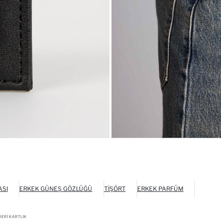
ASI
ERKEK GÜNEŞ GÖZLÜĞÜ
TIŞÖRT
ERKEK PARFÜM
DERI KARTLIK