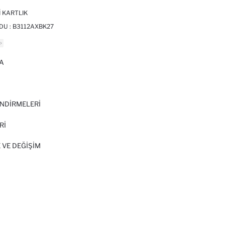
I KARTLIK
DU :
B3112AXBK27
A
I
NDİRMELERİ
Rİ
 VE DEĞIŞIM