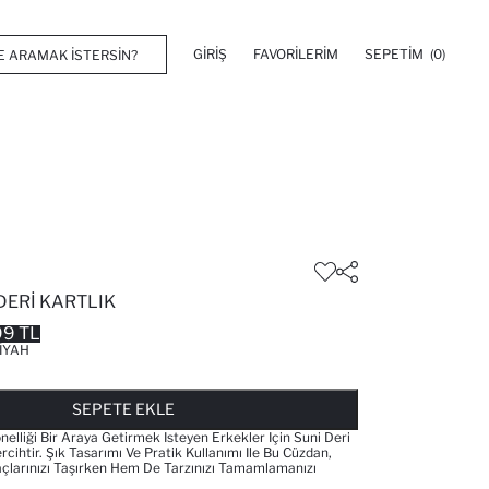
GIRIŞ
FAVORILERIM
SEPETIM
(0)
DERI KARTLIK
99 TL
IYAH
FAVORILERE EKLENDI
GELINCE HABER VER
SEPETE EKLENIYOR
SEPETE EKLENDI
SEPETE EKLE
onelliği Bir Araya Getirmek Isteyen Erkekler Için Suni Deri
ercihtir. Şık Tasarımı Ve Pratik Kullanımı Ile Bu Cüzdan,
çlarınızı Taşırken Hem De Tarzınızı Tamamlamanızı