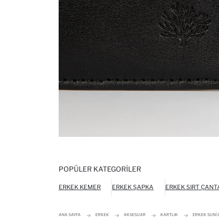
POPÜLER KATEGORILER
ERKEK KEMER
ERKEK ŞAPKA
ERKEK SIRT ÇANT
ANA SAYFA
ERKEK
AKSESUAR
KARTLIK
ERKEK SUNI 