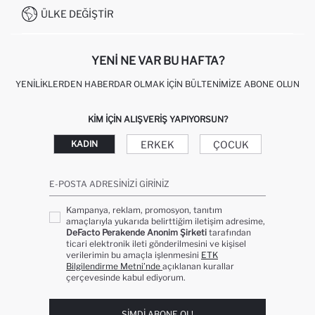
0850 333 22 86
KAMPANYALAR
ÜLKE DEĞIŞTIR
KIŞISEL VERILERIN KORUNMASI VE GIZLILIK
YENI NE VAR BU HAFTA?
YENILIKLERDEN HABERDAR OLMAK İÇIN BÜLTENIMIZE ABONE OLUN
KIM IÇIN ALIŞVERIŞ YAPIYORSUN?
ERKEK
ÇOCUK
KADIN
E-POSTA ADRESINIZI GIRINIZ
Kampanya, reklam, promosyon, tanıtım
amaçlarıyla yukarıda belirttiğim iletişim adresime,
DeFacto Perakende Anonim Şirketi
tarafından
ticari elektronik ileti gönderilmesini ve kişisel
verilerimin bu amaçla işlenmesini
ETK
Bilgilendirme Metni’nde
açıklanan kurallar
çerçevesinde kabul ediyorum.
ŞIMDI ABONE OL!