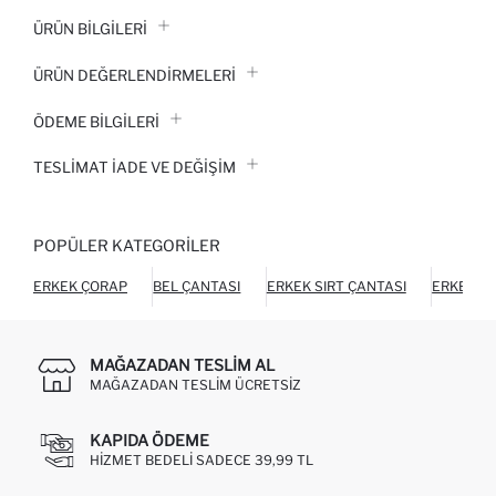
ÜRÜN BILGILERI
ÜRÜN DEĞERLENDİRMELERİ
ÖDEME BİLGİLERİ
TESLIMAT İADE VE DEĞIŞIM
POPÜLER KATEGORILER
ERKEK ÇORAP
BEL ÇANTASI
ERKEK SIRT ÇANTASI
ERKEK C
MAĞAZADAN TESLIM AL
MAĞAZADAN TESLIM ÜCRETSIZ
KAPIDA ÖDEME
HIZMET BEDELI SADECE 39,99 TL