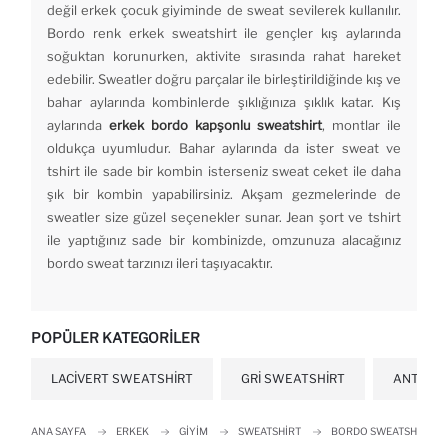
değil erkek çocuk giyiminde de sweat sevilerek kullanılır.
Bordo renk erkek sweatshirt ile gençler kış aylarında
soğuktan korunurken, aktivite sırasında rahat hareket
edebilir. Sweatler doğru parçalar ile birleştirildiğinde kış ve
bahar aylarında kombinlerde şıklığınıza şıklık katar. Kış
aylarında
erkek bordo kapşonlu sweatshirt
, montlar ile
oldukça uyumludur. Bahar aylarında da ister sweat ve
tshirt ile sade bir kombin isterseniz sweat ceket ile daha
şık bir kombin yapabilirsiniz. Akşam gezmelerinde de
sweatler size güzel seçenekler sunar. Jean şort ve tshirt
ile yaptığınız sade bir kombinizde, omzunuza alacağınız
bordo sweat tarzınızı ileri taşıyacaktır.
POPÜLER KATEGORILER
LACIVERT SWEATSHIRT
GRI SWEATSHIRT
ANTRASI
ANA SAYFA
ERKEK
GIYIM
SWEATSHIRT
BORDO SWEATSHIRT