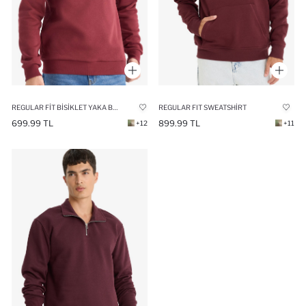
REGULAR FIT BISIKLET YAKA BASIC DÜZ KALIN SWEATSHIRT
REGULAR FIT SWEATSHIRT
699.99 TL
899.99 TL
+12
+11