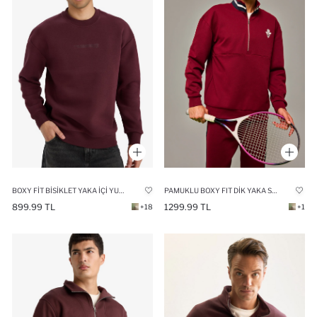
BOXY FIT BISIKLET YAKA İÇI YUMUŞAK TÜYLÜ BASKILI SWEATSHIRT
PAMUKLU BOXY FIT DIK YAKA SPORCU SWEATSHIRT
899.99 TL
1299.99 TL
+18
+1