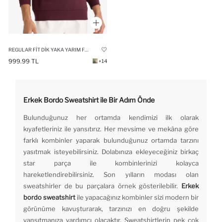
REGULAR FIT DIK YAKA YARIM FERMUARLI BASIC DÜZ SWEATSHIRT
999.99 TL
+14
Erkek Bordo Sweatshirt ile Bir Adım Önde
Bulunduğunuz her ortamda kendimizi ilk olarak
kıyafetleriniz ile yansıtırız. Her mevsime ve mekâna göre
farklı kombinler yaparak bulunduğunuz ortamda tarzını
yasıtmak isteyebilirsiniz. Dolabınıza ekleyeceğiniz birkaç
star parça ile kombinlerinizi kolayca
hareketlendirebilirsiniz. Son yılların modası olan
sweatshirler de bu parçalara örnek gösterilebilir.
Erkek
bordo sweatshirt
ile yapacağınız kombinler sizi modern bir
görünüme kavuşturarak, tarzınızı en doğru şekilde
yansıtmanıza yardımcı olacaktır. Sweatshirtlerin pek çok