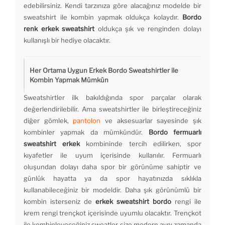
edebilirsiniz. Kendi tarzınıza göre alacağınız modelde bir
sweatshirt ile kombin yapmak oldukça kolaydır.
Bordo
renk erkek sweatshirt
oldukça şık ve renginden dolayı
kullanışlı bir hediye olacaktır.
Her Ortama Uygun Erkek Bordo Sweatshirtler ile
Kombin Yapmak Mümkün
Sweatshirtler ilk bakıldığında spor parçalar olarak
değerlendirilebilir. Ama sweatshirtler ile birleştireceğiniz
diğer gömlek,
pantolon
ve aksesuarlar sayesinde şık
kombinler yapmak da mümkündür.
Bordo fermuarlı
sweatshirt erkek
kombininde tercih edilirken, spor
kıyafetler ile uyum içerisinde kullanılır. Fermuarlı
oluşundan dolayı daha spor bir görünüme sahiptir ve
günlük hayatta ya da spor hayatınızda sıklıkla
kullanabileceğiniz bir modeldir. Daha şık görünümlü bir
kombin isterseniz de
erkek sweatshirt bordo
rengi ile
krem rengi trençkot içerisinde uyumlu olacaktır. Trençkot
ile kombinleyeceğiniz sweatler size modern aynı zamanda