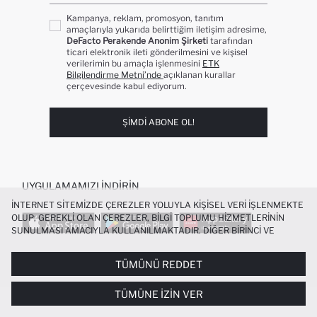
Kampanya, reklam, promosyon, tanıtım
amaçlarıyla yukarıda belirttiğim iletişim adresime,
DeFacto Perakende Anonim Şirketi
tarafından
ticari elektronik ileti gönderilmesini ve kişisel
verilerimin bu amaçla işlenmesini
ETK
Bilgilendirme Metni’nde
açıklanan kurallar
çerçevesinde kabul ediyorum.
ŞIMDI ABONE OL!
UYGULAMAMIZI İNDIRIN
İNTERNET SITEMIZDE ÇEREZLER YOLUYLA KIŞISEL VERI IŞLENMEKTE
OLUP; GEREKLI OLAN ÇEREZLER, BILGI TOPLUMU HIZMETLERININ
SUNULMASI AMACIYLA KULLANILMAKTADIR. DIĞER BIRINCI VE
ÜÇÜNCÜ TARAF ÇEREZLER ISE SIZE DAHA IYI BIR ALIŞVERIŞ
DENEYIMI SUNULABILMESI, SITEMIZIN DAHA IŞLEVSEL KILINMASI VE
TÜMÜNÜ REDDET
POPÜLER KATEGORILER
KIŞISELLEŞTIRMESI VE AÇIK RIZA VERMENIZ HALINDE, SIZLERE
YÖNELIK PAZARLAMA FAALIYETLERININ YAPILMASI AMAÇLARIYLA
TÜMÜNE İZIN VER
SINIRLI OLARAK KULLANILACAKTIR. ÇEREZLERE DAIR TERCIHLERINIZI
KADIN MAYO
KADIN BEYAZ TIŞÖRT
ÇEREZ TERCIHLERI
PANELI ARACILIĞIYLA HER ZAMAN YÖNETEBILIR,
BIKINI
ERKEK BEYAZ TIŞÖRT