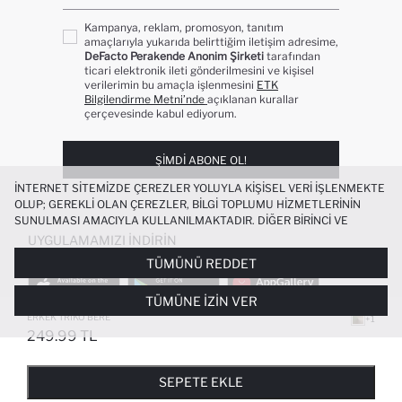
Kampanya, reklam, promosyon, tanıtım
amaçlarıyla yukarıda belirttiğim iletişim adresime,
DeFacto Perakende Anonim Şirketi
tarafından
ticari elektronik ileti gönderilmesini ve kişisel
verilerimin bu amaçla işlenmesini
ETK
Bilgilendirme Metni’nde
açıklanan kurallar
çerçevesinde kabul ediyorum.
ŞIMDI ABONE OL!
İNTERNET SITEMIZDE ÇEREZLER YOLUYLA KIŞISEL VERI IŞLENMEKTE
OLUP; GEREKLI OLAN ÇEREZLER, BILGI TOPLUMU HIZMETLERININ
SUNULMASI AMACIYLA KULLANILMAKTADIR. DIĞER BIRINCI VE
ÜÇÜNCÜ TARAF ÇEREZLER ISE SIZE DAHA IYI BIR ALIŞVERIŞ
UYGULAMAMIZI İNDIRIN
DENEYIMI SUNULABILMESI, SITEMIZIN DAHA IŞLEVSEL KILINMASI VE
TÜMÜNÜ REDDET
KIŞISELLEŞTIRMESI VE AÇIK RIZA VERMENIZ HALINDE, SIZLERE
YÖNELIK PAZARLAMA FAALIYETLERININ YAPILMASI AMAÇLARIYLA
TÜMÜNE İZIN VER
SINIRLI OLARAK KULLANILACAKTIR. ÇEREZLERE DAIR TERCIHLERINIZI
ÇEREZ TERCIHLERI
PANELI ARACILIĞIYLA HER ZAMAN YÖNETEBILIR,
ERKEK TRIKO BERE
+1
ÇEREZLERLE ILGILI DAHA DETAYLI BILGIYE
ÇEREZ AYDINLATMA
249.99 TL
POPÜLER KATEGORILER
METNI
’NDEN ULAŞABILIRSINIZ.
FAVORILERE EKLENDI
GELINCE HABER VER
SEPETE EKLENIYOR
SEPETE EKLENDI
KADIN MAYO
KADIN BEYAZ TIŞÖRT
SEPETE EKLE
BIKINI
ERKEK BEYAZ TIŞÖRT