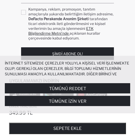
Kampanya, reklam, promosyon, tanıtım
amaçlarıyla yukarıda belirttiğim iletişim adresime,
DeFacto Perakende Anonim Şirketi
tarafından
ticari elektronik ileti gönderilmesini ve kişisel
verilerimin bu amaçla işlenmesini
ETK
Bilgilendirme Metni’nde
açıklanan kurallar
çerçevesinde kabul ediyorum.
ŞIMDI ABONE OL!
İNTERNET SITEMIZDE ÇEREZLER YOLUYLA KIŞISEL VERI IŞLENMEKTE
OLUP; GEREKLI OLAN ÇEREZLER, BILGI TOPLUMU HIZMETLERININ
SUNULMASI AMACIYLA KULLANILMAKTADIR. DIĞER BIRINCI VE
ÜÇÜNCÜ TARAF ÇEREZLER ISE SIZE DAHA IYI BIR ALIŞVERIŞ
UYGULAMAMIZI İNDIRIN
DENEYIMI SUNULABILMESI, SITEMIZIN DAHA IŞLEVSEL KILINMASI VE
TÜMÜNÜ REDDET
KIŞISELLEŞTIRMESI VE AÇIK RIZA VERMENIZ HALINDE, SIZLERE
YÖNELIK PAZARLAMA FAALIYETLERININ YAPILMASI AMAÇLARIYLA
TÜMÜNE İZIN VER
SINIRLI OLARAK KULLANILACAKTIR. ÇEREZLERE DAIR TERCIHLERINIZI
ÇEREZ TERCIHLERI
PANELI ARACILIĞIYLA HER ZAMAN YÖNETEBILIR,
ERKEK TRIKO BERE
ÇEREZLERLE ILGILI DAHA DETAYLI BILGIYE
ÇEREZ AYDINLATMA
349.99 TL
POPÜLER KATEGORILER
METNI
’NDEN ULAŞABILIRSINIZ.
FAVORILERE EKLENDI
GELINCE HABER VER
SEPETE EKLENIYOR
SEPETE EKLENDI
KADIN MAYO
KADIN BEYAZ TIŞÖRT
SEPETE EKLE
BIKINI
ERKEK BEYAZ TIŞÖRT