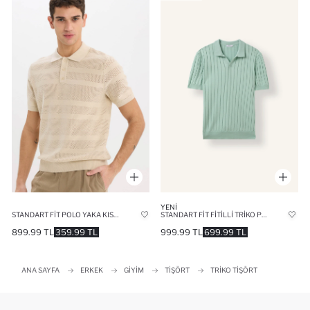
YENI
STANDART FIT POLO YAKA KISA KOLLU TRIKO TIŞÖRT
STANDART FIT FITILLI TRIKO POLO TIŞÖRT
899.99 TL
359.99 TL
999.99 TL
699.99 TL
ANA SAYFA
ERKEK
GIYIM
TIŞÖRT
TRIKO TIŞÖRT