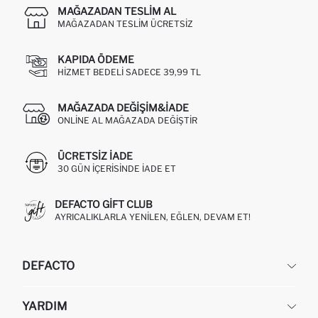
MAĞAZADAN TESLIM AL
MAĞAZADAN TESLIM ÜCRETSIZ
KAPIDA ÖDEME
HIZMET BEDELI SADECE 39,99 TL
MAĞAZADA DEĞIŞIM&İADE
ONLINE AL MAĞAZADA DEĞIŞTIR
ÜCRETSIZ IADE
30 GÜN IÇERISINDE IADE ET
DEFACTO GIFT CLUB
AYRICALIKLARLA YENILEN, EĞLEN, DEVAM ET!
DEFACTO
KURUMSAL
YARDIM
HAKKIMIZDA