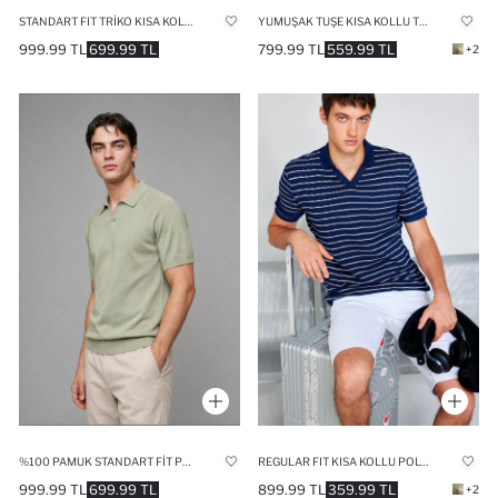
STANDART FIT TRIKO KISA KOLLU POLO TIŞÖRT
YUMUŞAK TUŞE KISA KOLLU TIŞÖRT
999.99 TL
699.99 TL
799.99 TL
559.99 TL
+2
%100 PAMUK STANDART FIT POLO TRIKO TIŞÖRT
REGULAR FIT KISA KOLLU POLO TIŞÖRT
999.99 TL
699.99 TL
899.99 TL
359.99 TL
+2