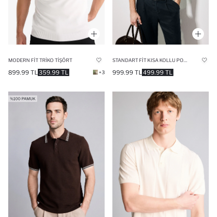
MODERN FIT TRIKO TIŞÖRT
STANDART FIT KISA KOLLU POLO TIŞÖRT
899.99 TL
359.99 TL
999.99 TL
499.99 TL
+3