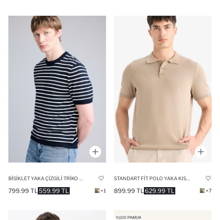
BISIKLET YAKA ÇIZGILI TRIKO TIŞÖRT
STANDART FIT POLO YAKA KISA KOLLU TRIKO TIŞÖRT
799.99 TL
559.99 TL
899.99 TL
629.99 TL
+1
+7