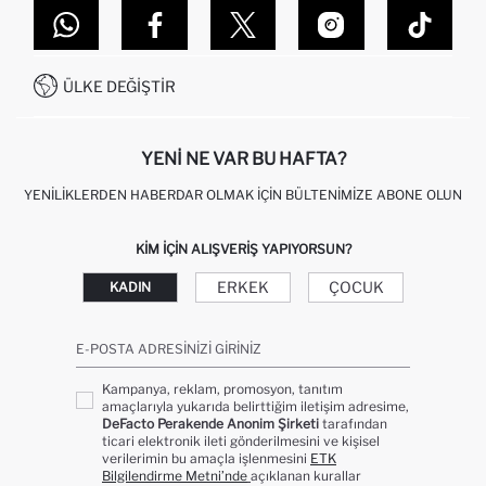
MAĞAZALARIMIZ
DEFACTO TEKNOLOJI
GIFT CLUB SIKÇA SORULAN SORULAR
İLETIŞIM FORMU
SITEMAP
İŞLEM REHBERI
MÜŞTERI HIZMETLERI
0850 333 22 86
KAMPANYALAR
ÜLKE DEĞIŞTIR
KIŞISEL VERILERIN KORUNMASI VE GIZLILIK
YENI NE VAR BU HAFTA?
YENILIKLERDEN HABERDAR OLMAK İÇIN BÜLTENIMIZE ABONE OLUN
KIM IÇIN ALIŞVERIŞ YAPIYORSUN?
ERKEK
ÇOCUK
KADIN
E-POSTA ADRESINIZI GIRINIZ
Kampanya, reklam, promosyon, tanıtım
amaçlarıyla yukarıda belirttiğim iletişim adresime,
DeFacto Perakende Anonim Şirketi
tarafından
ticari elektronik ileti gönderilmesini ve kişisel
verilerimin bu amaçla işlenmesini
ETK
Bilgilendirme Metni’nde
açıklanan kurallar