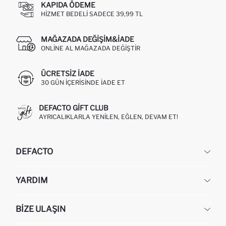
KAPIDA ÖDEME
HIZMET BEDELI SADECE 39,99 TL
MAĞAZADA DEĞIŞIM&İADE
ONLINE AL MAĞAZADA DEĞIŞTIR
ÜCRETSIZ IADE
30 GÜN IÇERISINDE IADE ET
DEFACTO GIFT CLUB
AYRICALIKLARLA YENILEN, EĞLEN, DEVAM ET!
DEFACTO
KURUMSAL
YARDIM
HAKKIMIZDA
İNSAN KAYNAKLARI
SIKÇA SORULAN SORULAR
BIZE ULAŞIN
KURUMSAL SATIŞ
SIPARIŞIMI NASIL TAKIP EDERIM?
TOPTAN SATIŞ (WHOLESALE PARTNER)
NASIL İADE EDERIM?