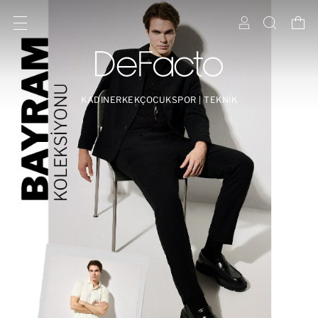
KADIN
ERKEK
ÇOCUK
SPOR | TEKNİK