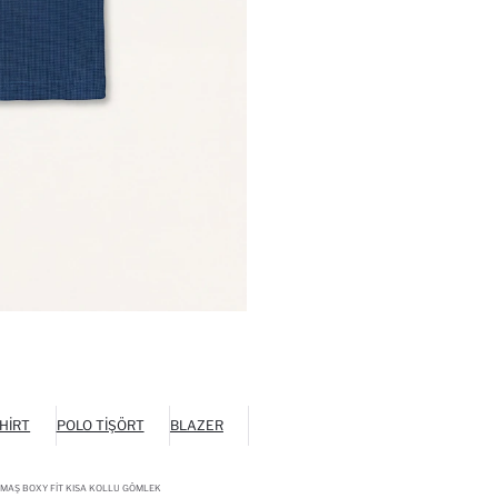
HIRT
POLO TIŞÖRT
BLAZER
MAŞ BOXY FIT KISA KOLLU GÖMLEK