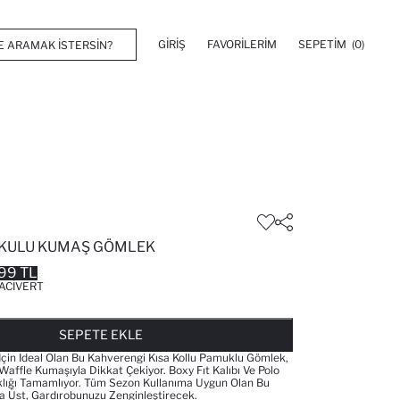
GIRIŞ
FAVORILERIM
SEPETIM
(0)
OKULU KUMAŞ GÖMLEK
99 TL
ACIVERT
FAVORILERE EKLENDI
GELINCE HABER VER
SEPETE EKLENIYOR
SEPETE EKLENDI
SEPETE EKLE
 Için Ideal Olan Bu Kahverengi Kısa Kollu Pamuklu Gömlek,
Waffle Kumaşıyla Dikkat Çekiyor. Boxy Fıt Kalıbı Ve Polo
klığı Tamamlıyor. Tüm Sezon Kullanıma Uygun Olan Bu
 Üst, Gardırobunuzu Zenginleştirecek.