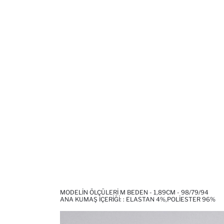
MODELIN ÖLÇÜLERI M BEDEN - 1,89CM - 98/79/94
ANA KUMAŞ İÇERIĞI: : ELASTAN 4%,POLIESTER 96%