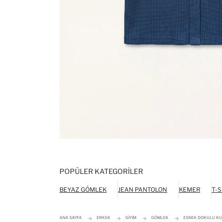
POPÜLER KATEGORILER
BEYAZ GÖMLEK
JEAN PANTOLON
KEMER
T-S
ANA SAYFA
ERKEK
GIYIM
GÖMLEK
ESNEK DOKULU KU