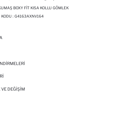
UMAŞ BOXY FIT KISA KOLLU GÖMLEK
 KODU :
G4163AXNV164
A
I
NDİRMELERİ
Rİ
 VE DEĞIŞIM