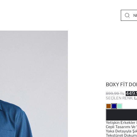
BOXY FIT D
449.
899.99 TL
SEÇILEN RENK:
L
Yetişkin Erkekler
Cepli Tasarımı Ve 
Yaka Detayıyla Şı
Tekstüreli Dokuma