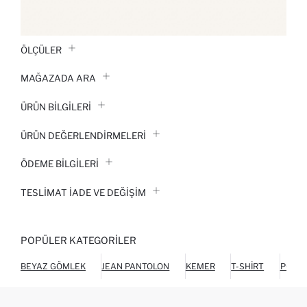
ÖLÇÜLER
MAĞAZADA ARA
ÜRÜN BILGILERI
ÜRÜN DEĞERLENDİRMELERİ
ÖDEME BİLGİLERİ
TESLIMAT İADE VE DEĞIŞIM
POPÜLER KATEGORILER
BEYAZ GÖMLEK
JEAN PANTOLON
KEMER
T-SHIRT
POLO 