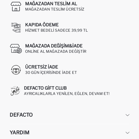
MAĞAZADAN TESLIM AL
MAĞAZADAN TESLIM ÜCRETSIZ
KAPIDA ÖDEME
HIZMET BEDELI SADECE 39,99 TL
MAĞAZADA DEĞIŞIM&İADE
ONLINE AL MAĞAZADA DEĞIŞTIR
ÜCRETSIZ IADE
30 GÜN IÇERISINDE IADE ET
DEFACTO GIFT CLUB
AYRICALIKLARLA YENILEN, EĞLEN, DEVAM ET!
DEFACTO
KURUMSAL
YARDIM
HAKKIMIZDA