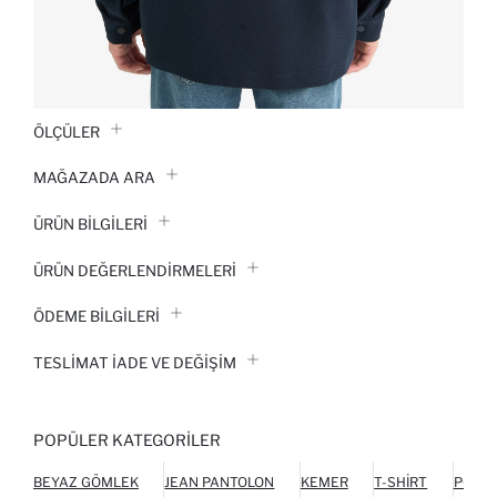
ÖLÇÜLER
MAĞAZADA ARA
ÜRÜN BILGILERI
ÜRÜN DEĞERLENDİRMELERİ
ÖDEME BİLGİLERİ
TESLIMAT İADE VE DEĞIŞIM
POPÜLER KATEGORILER
BEYAZ GÖMLEK
JEAN PANTOLON
KEMER
T-SHIRT
POLO 