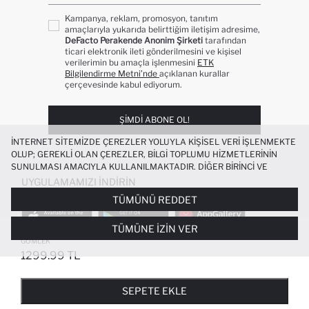
Kampanya, reklam, promosyon, tanıtım
amaçlarıyla yukarıda belirttiğim iletişim adresime,
DeFacto Perakende Anonim Şirketi
tarafından
ticari elektronik ileti gönderilmesini ve kişisel
verilerimin bu amaçla işlenmesini
ETK
Bilgilendirme Metni’nde
açıklanan kurallar
çerçevesinde kabul ediyorum.
ŞIMDI ABONE OL!
İNTERNET SITEMIZDE ÇEREZLER YOLUYLA KIŞISEL VERI IŞLENMEKTE
OLUP; GEREKLI OLAN ÇEREZLER, BILGI TOPLUMU HIZMETLERININ
SUNULMASI AMACIYLA KULLANILMAKTADIR. DIĞER BIRINCI VE
ÜÇÜNCÜ TARAF ÇEREZLER ISE SIZE DAHA IYI BIR ALIŞVERIŞ
UYGULAMAMIZI İNDIRIN
DENEYIMI SUNULABILMESI, SITEMIZIN DAHA IŞLEVSEL KILINMASI VE
TÜMÜNÜ REDDET
KIŞISELLEŞTIRMESI VE AÇIK RIZA VERMENIZ HALINDE, SIZLERE
YÖNELIK PAZARLAMA FAALIYETLERININ YAPILMASI AMAÇLARIYLA
TÜMÜNE İZIN VER
SINIRLI OLARAK KULLANILACAKTIR. ÇEREZLERE DAIR TERCIHLERINIZI
ESNEK KUMAŞ ÇAPRAZ DOKUMA
+6
ÇEREZ TERCIHLERI
PANELI ARACILIĞIYLA HER ZAMAN YÖNETEBILIR,
GÖMLEK
ÇEREZLERLE ILGILI DAHA DETAYLI BILGIYE
ÇEREZ AYDINLATMA
1299.99 TL
POPÜLER KATEGORILER
METNI
’NDEN ULAŞABILIRSINIZ.
FAVORILERE EKLENDI
GELINCE HABER VER
SEPETE EKLENIYOR
SEPETE EKLENDI
KADIN MAYO
KADIN BEYAZ TIŞÖRT
SEPETE EKLE
BIKINI
ERKEK BEYAZ TIŞÖRT