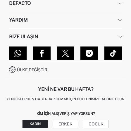
DEFACTO
KURUMSAL
YARDIM
HAKKIMIZDA
İNSAN KAYNAKLARI
SIKÇA SORULAN SORULAR
BIZE ULAŞIN
KURUMSAL SATIŞ
SIPARIŞIMI NASIL TAKIP EDERIM?
TOPTAN SATIŞ (WHOLESALE PARTNER)
NASIL İADE EDERIM?
MAĞAZALARIMIZ
DEFACTO TEKNOLOJI
GIFT CLUB SIKÇA SORULAN SORULAR
İLETIŞIM FORMU
SITEMAP
İŞLEM REHBERI
MÜŞTERI HIZMETLERI
0850 333 22 86
KAMPANYALAR
ÜLKE DEĞIŞTIR
KIŞISEL VERILERIN KORUNMASI VE GIZLILIK
YENI NE VAR BU HAFTA?
YENILIKLERDEN HABERDAR OLMAK İÇIN BÜLTENIMIZE ABONE OLUN
KIM IÇIN ALIŞVERIŞ YAPIYORSUN?
ERKEK
ÇOCUK
KADIN