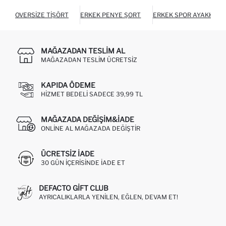
OVERSIZE TIŞÖRT
ERKEK PENYE ŞORT
ERKEK SPOR AYAKKABI
MAĞAZADAN TESLIM AL
MAĞAZADAN TESLIM ÜCRETSIZ
KAPIDA ÖDEME
HIZMET BEDELI SADECE 39,99 TL
MAĞAZADA DEĞIŞIM&İADE
ONLINE AL MAĞAZADA DEĞIŞTIR
ÜCRETSIZ IADE
30 GÜN IÇERISINDE IADE ET
DEFACTO GIFT CLUB
AYRICALIKLARLA YENILEN, EĞLEN, DEVAM ET!