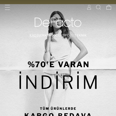
KADIN
ERKEK
ÇOCUK
SPOR | TEKNİK