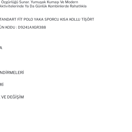
t Özgürlüğü Sunar. Yumuşak Kumaşı Ve Modern
Aktivitelerinde Ya Da Günlük Kombinlerde Rahatlıkla
ANDART FIT POLO YAKA SPORCU KISA KOLLU TIŞÖRT
ÜN KODU :
D9241AXGR388
A
I
NDİRMELERİ
Rİ
 VE DEĞIŞIM