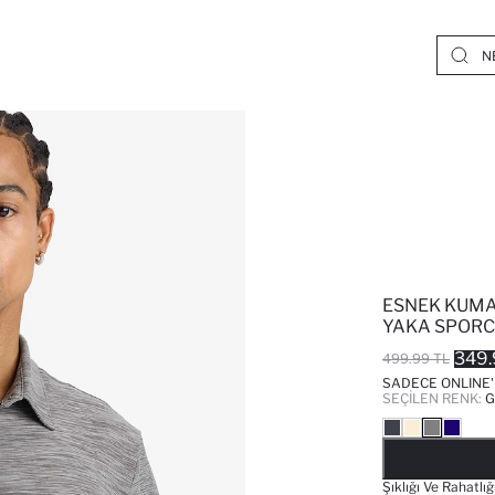
ESNEK KUMA
YAKA SPORC
349.
499.99 TL
SADECE ONLINE
SEÇILEN RENK:
G
Şıklığı Ve Rahatlı