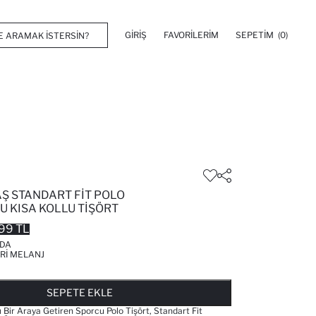
GIRIŞ
FAVORILERIM
SEPETIM
(0)
Ş STANDART FIT POLO
U KISA KOLLU TIŞÖRT
99 TL
'DA
RI MELANJ
FAVORILERE EKLENDI
GELINCE HABER VER
SEPETE EKLENIYOR
SEPETE EKLENDI
SEPETE EKLE
ğı Bir Araya Getiren Sporcu Polo Tişört, Standart Fit