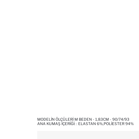
MODELIN ÖLÇÜLERI M BEDEN - 1,83CM - 90/74/93
ANA KUMAŞ İÇERIĞI: : ELASTAN 6%,POLIESTER 94%