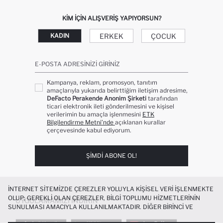
KIM IÇIN ALIŞVERIŞ YAPIYORSUN?
ERKEK
ÇOCUK
KADIN
E-POSTA ADRESINIZI GIRINIZ
Kampanya, reklam, promosyon, tanıtım
amaçlarıyla yukarıda belirttiğim iletişim adresime,
DeFacto Perakende Anonim Şirketi
tarafından
ticari elektronik ileti gönderilmesini ve kişisel
verilerimin bu amaçla işlenmesini
ETK
Bilgilendirme Metni’nde
açıklanan kurallar
çerçevesinde kabul ediyorum.
ŞIMDI ABONE OL!
İNTERNET SITEMIZDE ÇEREZLER YOLUYLA KIŞISEL VERI IŞLENMEKTE
OLUP; GEREKLI OLAN ÇEREZLER, BILGI TOPLUMU HIZMETLERININ
UYGULAMAMIZI İNDIRIN
SUNULMASI AMACIYLA KULLANILMAKTADIR. DIĞER BIRINCI VE
ÜÇÜNCÜ TARAF ÇEREZLER ISE SIZE DAHA IYI BIR ALIŞVERIŞ