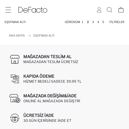
EŞOFMAN ALTI
GÖRÜNÜM
1
2
3
4
5
FILTRELER
ANA SAYFA
EŞOFMAN ALTI
MAĞAZADAN TESLIM AL
MAĞAZADAN TESLIM ÜCRETSIZ
KAPIDA ÖDEME
HIZMET BEDELI SADECE 39,99 TL
MAĞAZADA DEĞIŞIM&İADE
ONLINE AL MAĞAZADA DEĞIŞTIR
ÜCRETSIZ IADE
30 GÜN IÇERISINDE IADE ET