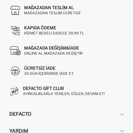
MAĞAZADAN TESLIM AL
MAĞAZADAN TESLIM ÜCRETSIZ
KAPIDA ÖDEME
HIZMET BEDELI SADECE 39,99 TL
MAĞAZADA DEĞIŞIM&İADE
ONLINE AL MAĞAZADA DEĞIŞTIR
ÜCRETSIZ IADE
30 GÜN IÇERISINDE IADE ET
DEFACTO GIFT CLUB
AYRICALIKLARLA YENILEN, EĞLEN, DEVAM ET!
DEFACTO
KURUMSAL
YARDIM
HAKKIMIZDA