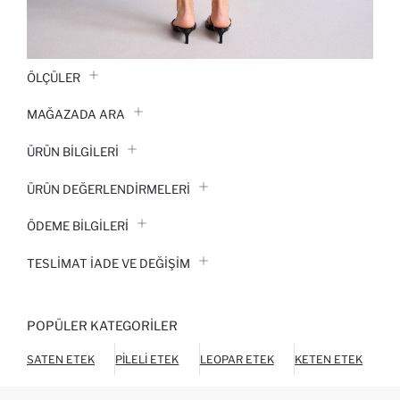
ÖLÇÜLER
MAĞAZADA ARA
ÜRÜN BILGILERI
ÜRÜN DEĞERLENDİRMELERİ
ÖDEME BİLGİLERİ
TESLIMAT İADE VE DEĞIŞIM
POPÜLER KATEGORILER
SATEN ETEK
PILELI ETEK
LEOPAR ETEK
KETEN ETEK
MI