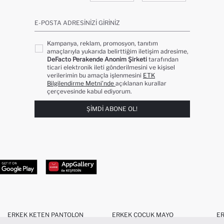
E-POSTA ADRESINIZI GIRINIZ
Kampanya, reklam, promosyon, tanıtım
amaçlarıyla yukarıda belirttiğim iletişim adresime,
DeFacto Perakende Anonim Şirketi
tarafından
ticari elektronik ileti gönderilmesini ve kişisel
verilerimin bu amaçla işlenmesini
ETK
Bilgilendirme Metni’nde
açıklanan kurallar
çerçevesinde kabul ediyorum.
ŞIMDI ABONE OL!
ERKEK KETEN PANTOLON
ERKEK ÇOCUK MAYO
ER