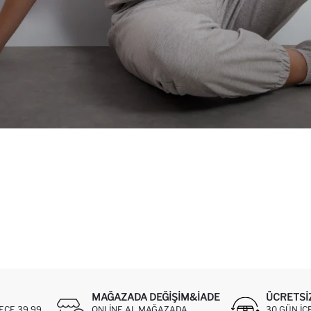
MAĞAZADA DEĞIŞIM&İADE
ÜCRETSI
ECE 39,99
ONLINE AL MAĞAZADA
30 GÜN IÇ