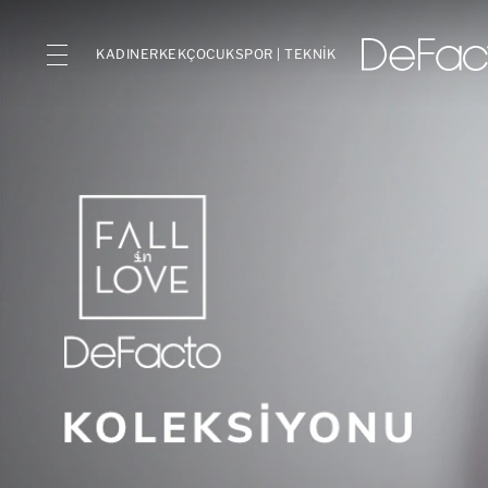
KADIN
ERKEK
ÇOCUK
SPOR | TEKNİK