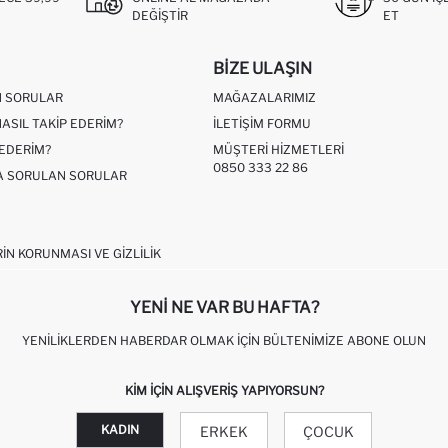
DEĞIŞTIR
ET
BIZE ULAŞIN
N SORULAR
MAĞAZALARIMIZ
NASIL TAKIP EDERIM?
İLETIŞIM FORMU
 EDERIM?
MÜŞTERI HIZMETLERI
0850 333 22 86
ÇA SORULAN SORULAR
RIN KORUNMASI VE GIZLILIK
YENI NE VAR BU HAFTA?
YENILIKLERDEN HABERDAR OLMAK İÇIN BÜLTENIMIZE ABONE OLUN
KIM IÇIN ALIŞVERIŞ YAPIYORSUN?
KADIN
ERKEK
ÇOCUK