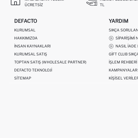
ÜCRETSIZ
TL
DEFACTO
YARDIM
KURUMSAL
SIKÇA SORULA
HAKKIMIZDA
SIPARIŞIMI 
İNSAN KAYNAKLARI
NASIL İADE
KURUMSAL SATIŞ
GIFT CLUB SIK
TOPTAN SATIŞ (WHOLESALE PARTNER)
İŞLEM REHBERI
DEFACTO TEKNOLOJI
KAMPANYALAR
SITEMAP
KIŞISEL VERILE