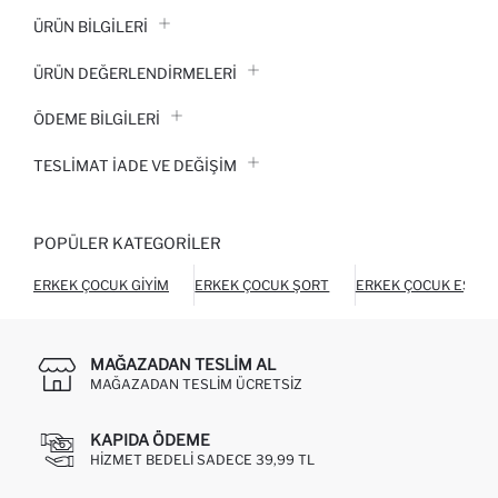
ÜRÜN BILGILERI
ÜRÜN DEĞERLENDİRMELERİ
ÖDEME BİLGİLERİ
TESLIMAT İADE VE DEĞIŞIM
POPÜLER KATEGORILER
ERKEK ÇOCUK GIYIM
ERKEK ÇOCUK ŞORT
ERKEK ÇOCUK EŞOFM
MAĞAZADAN TESLIM AL
MAĞAZADAN TESLIM ÜCRETSIZ
KAPIDA ÖDEME
HIZMET BEDELI SADECE 39,99 TL