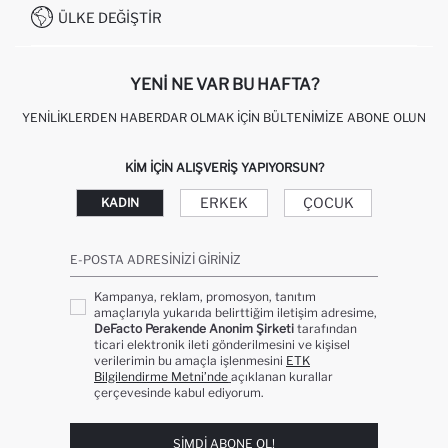
0850 333 22 86
KAMPANYALAR
ÜLKE DEĞIŞTIR
KIŞISEL VERILERIN KORUNMASI VE GIZLILIK
YENI NE VAR BU HAFTA?
YENILIKLERDEN HABERDAR OLMAK İÇIN BÜLTENIMIZE ABONE OLUN
KIM IÇIN ALIŞVERIŞ YAPIYORSUN?
ERKEK
ÇOCUK
KADIN
E-POSTA ADRESINIZI GIRINIZ
Kampanya, reklam, promosyon, tanıtım
amaçlarıyla yukarıda belirttiğim iletişim adresime,
DeFacto Perakende Anonim Şirketi
tarafından
ticari elektronik ileti gönderilmesini ve kişisel
verilerimin bu amaçla işlenmesini
ETK
Bilgilendirme Metni’nde
açıklanan kurallar
çerçevesinde kabul ediyorum.
ŞIMDI ABONE OL!