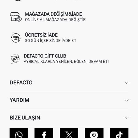
MAĞAZADA DEĞIŞIM&İADE
ONLINE AL MAĞAZADA DEĞIŞTIR
ÜCRETSIZ IADE
30 GÜN IÇERISINDE IADE ET
DEFACTO GIFT CLUB
AYRICALIKLARLA YENILEN, EĞLEN, DEVAM ET!
DEFACTO
KURUMSAL
YARDIM
HAKKIMIZDA
İNSAN KAYNAKLARI
SIKÇA SORULAN SORULAR
BIZE ULAŞIN
KURUMSAL SATIŞ
SIPARIŞIMI NASIL TAKIP EDERIM?
TOPTAN SATIŞ (WHOLESALE PARTNER)
NASIL İADE EDERIM?
MAĞAZALARIMIZ
DEFACTO TEKNOLOJI
GIFT CLUB SIKÇA SORULAN SORULAR
İLETIŞIM FORMU