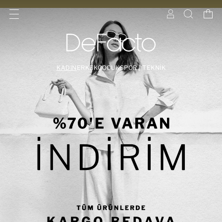
KADIN
ERKEK
ÇOCUK
SPOR | TEKNİK