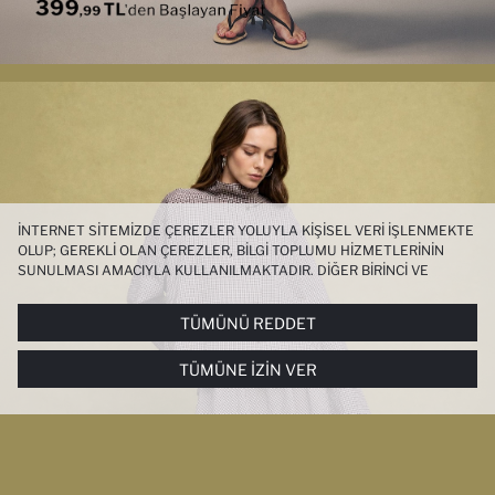
İNTERNET SITEMIZDE ÇEREZLER YOLUYLA KIŞISEL VERI IŞLENMEKTE
OLUP; GEREKLI OLAN ÇEREZLER, BILGI TOPLUMU HIZMETLERININ
SUNULMASI AMACIYLA KULLANILMAKTADIR. DIĞER BIRINCI VE
ÜÇÜNCÜ TARAF ÇEREZLER ISE SIZE DAHA IYI BIR ALIŞVERIŞ
DENEYIMI SUNULABILMESI, SITEMIZIN DAHA IŞLEVSEL KILINMASI VE
TÜMÜNÜ REDDET
KIŞISELLEŞTIRMESI VE AÇIK RIZA VERMENIZ HALINDE, SIZLERE
YÖNELIK PAZARLAMA FAALIYETLERININ YAPILMASI AMAÇLARIYLA
TÜMÜNE İZIN VER
SINIRLI OLARAK KULLANILACAKTIR. ÇEREZLERE DAIR TERCIHLERINIZI
ÇEREZ TERCIHLERI
PANELI ARACILIĞIYLA HER ZAMAN YÖNETEBILIR,
ÇEREZLERLE ILGILI DAHA DETAYLI BILGIYE
ÇEREZ AYDINLATMA
METNI
’NDEN ULAŞABILIRSINIZ.