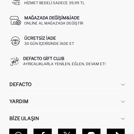
HIZMET BEDELI SADECE 39,99 TL
MAĞAZADA DEĞIŞIM&İADE
ONLINE AL MAĞAZADA DEĞIŞTIR
ÜCRETSIZ IADE
30 GÜN IÇERISINDE IADE ET
DEFACTO GIFT CLUB
AYRICALIKLARLA YENILEN, EĞLEN, DEVAM ET!
DEFACTO
KURUMSAL
YARDIM
HAKKIMIZDA
İNSAN KAYNAKLARI
SIKÇA SORULAN SORULAR
BIZE ULAŞIN
KURUMSAL SATIŞ
SIPARIŞIMI NASIL TAKIP EDERIM?
TOPTAN SATIŞ (WHOLESALE PARTNER)
NASIL İADE EDERIM?
MAĞAZALARIMIZ