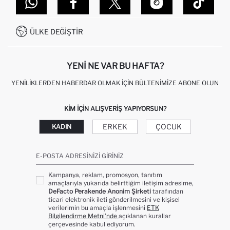
DEFACTO TEKNOLOJI
GIFT CLUB SIKÇA SORULAN SORULAR
İLETIŞIM FORMU
SITEMAP
İŞLEM REHBERI
MÜŞTERI HIZMETLERI
0850 333 22 86
KAMPANYALAR
ÜLKE DEĞIŞTIR
KIŞISEL VERILERIN KORUNMASI VE GIZLILIK
YENI NE VAR BU HAFTA?
YENILIKLERDEN HABERDAR OLMAK İÇIN BÜLTENIMIZE ABONE OLUN
KIM IÇIN ALIŞVERIŞ YAPIYORSUN?
ERKEK
ÇOCUK
KADIN
E-POSTA ADRESINIZI GIRINIZ
Kampanya, reklam, promosyon, tanıtım
amaçlarıyla yukarıda belirttiğim iletişim adresime,
DeFacto Perakende Anonim Şirketi
tarafından
ticari elektronik ileti gönderilmesini ve kişisel
verilerimin bu amaçla işlenmesini
ETK
Bilgilendirme Metni’nde
açıklanan kurallar
çerçevesinde kabul ediyorum.