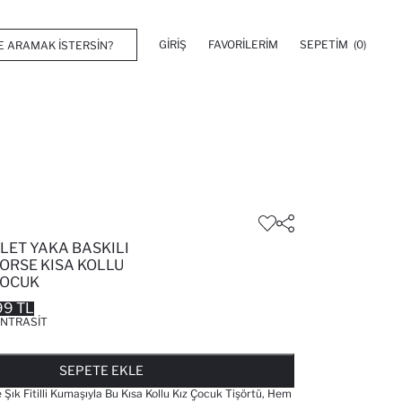
GIRIŞ
FAVORILERIM
SEPETIM
(0)
KLET YAKA BASKILI
KORSE KISA KOLLU
ÇOCUK
99 TL
NTRASIT
FAVORILERE EKLENDI
GELINCE HABER VER
SEPETE EKLENIYOR
SEPETE EKLENDI
SEPETE EKLE
e Şık Fitilli Kumaşıyla Bu Kısa Kollu Kız Çocuk Tişörtü, Hem