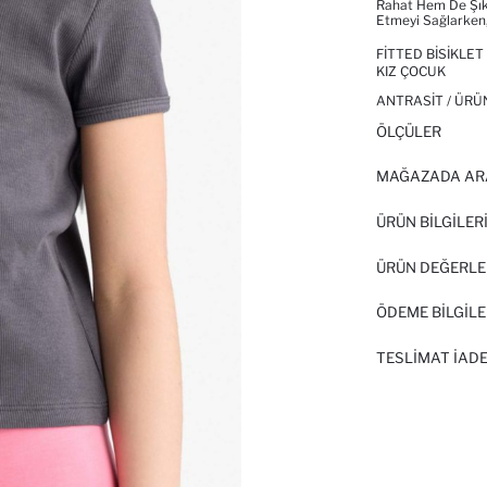
Rahat Hem De Şık 
Etmeyi Sağlarken,
FITTED BISIKLET
KIZ ÇOCUK
ANTRASIT / ÜRÜ
ÖLÇÜLER
MAĞAZADA AR
ÜRÜN BILGILER
ÜRÜN DEĞERLE
ÖDEME BİLGİLE
TESLIMAT İADE