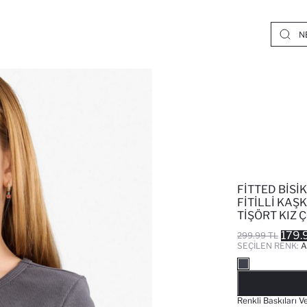
FITTED BISI
FITILLI KAŞ
TIŞÖRT KIZ 
179.
299.99 TL
SEÇILEN RENK:
A
Renkli Baskıları V