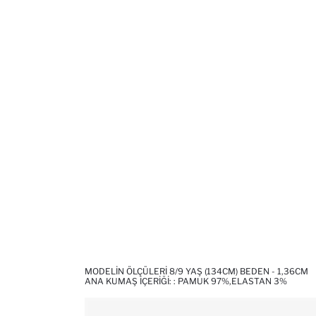
MODELIN ÖLÇÜLERI 8/9 YAŞ (134CM) BEDEN - 1,36CM
ANA KUMAŞ İÇERIĞI: : PAMUK 97%,ELASTAN 3%