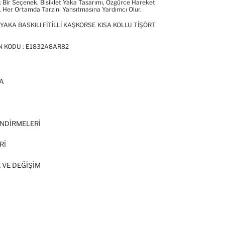
Bir Seçenek. Bisiklet Yaka Tasarımı, Özgürce Hareket
 Her Ortamda Tarzını Yansıtmasına Yardımcı Olur.
 YAKA BASKILI FITILLI KAŞKORSE KISA KOLLU TIŞÖRT
N KODU :
E1832A8AR82
A
I
NDİRMELERİ
Rİ
 VE DEĞIŞIM