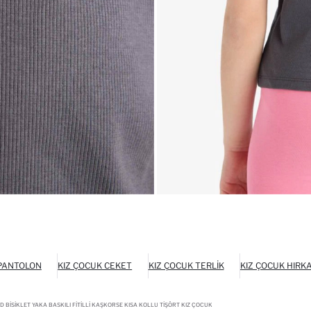
 PANTOLON
KIZ ÇOCUK CEKET
KIZ ÇOCUK TERLIK
KIZ ÇOCUK HIRK
ED BISIKLET YAKA BASKILI FITILLI KAŞKORSE KISA KOLLU TIŞÖRT KIZ ÇOCUK