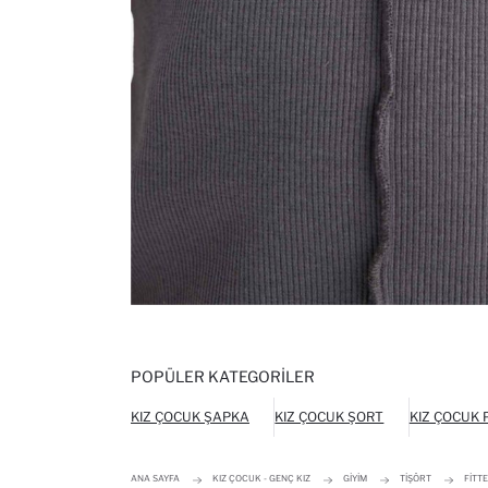
POPÜLER KATEGORILER
KIZ ÇOCUK ŞAPKA
KIZ ÇOCUK ŞORT
KIZ ÇOCUK
ANA SAYFA
KIZ ÇOCUK - GENÇ KIZ
GIYIM
TIŞÖRT
FITT