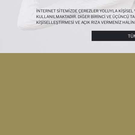
İNTERNET SITEMIZDE ÇEREZLER YOLUYLA KIŞISEL
KULLANILMAKTADIR. DIĞER BIRINCI VE ÜÇÜNCÜ TAR
KIŞISELLEŞTIRMESI VE AÇIK RIZA VERMENIZ HALI
ÇEREZLERE DAIR TERCIHLERINIZI
ÇEREZ TERCIHLE
METNI
’NDEN ULAŞABILIRSINIZ.
TÜ