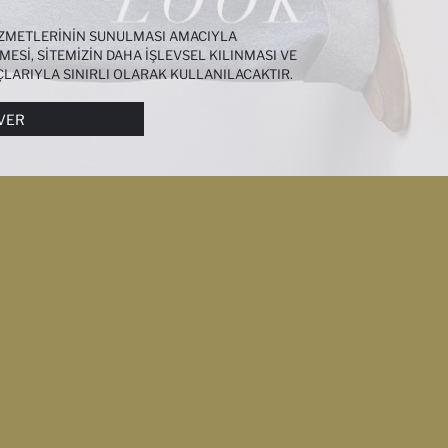
HIZMETLERININ SUNULMASI AMACIYLA
MESI, SITEMIZIN DAHA IŞLEVSEL KILINMASI VE
ÇLARIYLA SINIRLI OLARAK KULLANILACAKTIR.
I DAHA DETAYLI BILGIYE
ÇEREZ AYDINLATMA
VER