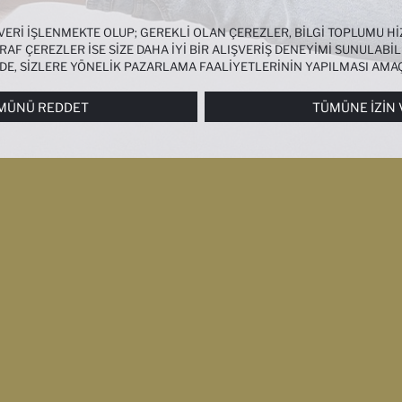
 VERI IŞLENMEKTE OLUP; GEREKLI OLAN ÇEREZLER, BILGI TOPLUMU 
AF ÇEREZLER ISE SIZE DAHA IYI BIR ALIŞVERIŞ DENEYIMI SUNULABIL
NDE, SIZLERE YÖNELIK PAZARLAMA FAALIYETLERININ YAPILMASI AMA
RI
PANELI ARACILIĞIYLA HER ZAMAN YÖNETEBILIR, ÇEREZLERLE ILGIL
MÜNÜ REDDET
TÜMÜNE İZIN 