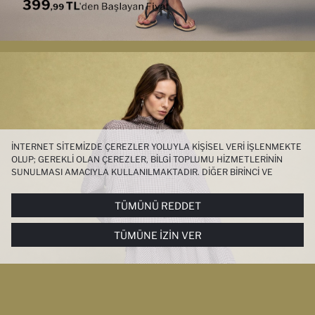
İNTERNET SITEMIZDE ÇEREZLER YOLUYLA KIŞISEL VERI IŞLENMEKTE
OLUP; GEREKLI OLAN ÇEREZLER, BILGI TOPLUMU HIZMETLERININ
SUNULMASI AMACIYLA KULLANILMAKTADIR. DIĞER BIRINCI VE
ÜÇÜNCÜ TARAF ÇEREZLER ISE SIZE DAHA IYI BIR ALIŞVERIŞ
DENEYIMI SUNULABILMESI, SITEMIZIN DAHA IŞLEVSEL KILINMASI VE
TÜMÜNÜ REDDET
KIŞISELLEŞTIRMESI VE AÇIK RIZA VERMENIZ HALINDE, SIZLERE
YÖNELIK PAZARLAMA FAALIYETLERININ YAPILMASI AMAÇLARIYLA
TÜMÜNE İZIN VER
SINIRLI OLARAK KULLANILACAKTIR. ÇEREZLERE DAIR TERCIHLERINIZI
ÇEREZ TERCIHLERI
PANELI ARACILIĞIYLA HER ZAMAN YÖNETEBILIR,
ÇEREZLERLE ILGILI DAHA DETAYLI BILGIYE
ÇEREZ AYDINLATMA
METNI
’NDEN ULAŞABILIRSINIZ.