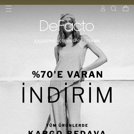
KADIN
ERKEK
ÇOCUK
SPOR | TEKNİK