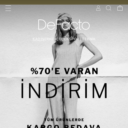
KADIN
ERKEK
ÇOCUK
SPOR | TEKNİK