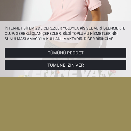
İNTERNET SITEMIZDE ÇEREZLER YOLUYLA KIŞISEL VERI IŞLENMEKTE
OLUP; GEREKLI OLAN ÇEREZLER, BILGI TOPLUMU HIZMETLERININ
SUNULMASI AMACIYLA KULLANILMAKTADIR. DIĞER BIRINCI VE
ÜÇÜNCÜ TARAF ÇEREZLER ISE SIZE DAHA IYI BIR ALIŞVERIŞ
DENEYIMI SUNULABILMESI, SITEMIZIN DAHA IŞLEVSEL KILINMASI VE
TÜMÜNÜ REDDET
KIŞISELLEŞTIRMESI VE AÇIK RIZA VERMENIZ HALINDE, SIZLERE
YÖNELIK PAZARLAMA FAALIYETLERININ YAPILMASI AMAÇLARIYLA
TÜMÜNE İZIN VER
SINIRLI OLARAK KULLANILACAKTIR. ÇEREZLERE DAIR TERCIHLERINIZI
ÇEREZ TERCIHLERI
PANELI ARACILIĞIYLA HER ZAMAN YÖNETEBILIR,
ÇEREZLERLE ILGILI DAHA DETAYLI BILGIYE
ÇEREZ AYDINLATMA
METNI
’NDEN ULAŞABILIRSINIZ.