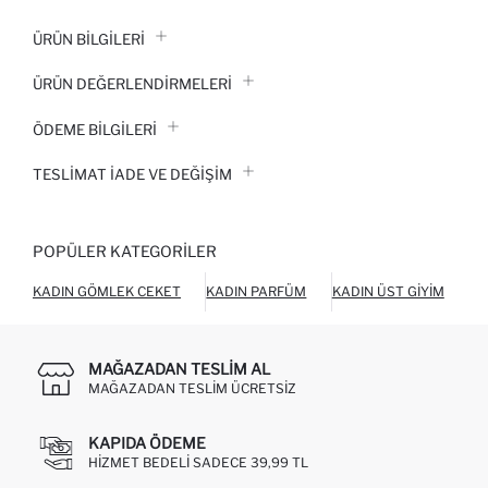
ÜRÜN BILGILERI
ÜRÜN DEĞERLENDİRMELERİ
ÖDEME BİLGİLERİ
TESLIMAT İADE VE DEĞIŞIM
POPÜLER KATEGORILER
KADIN GÖMLEK CEKET
KADIN PARFÜM
KADIN ÜST GIYIM
KA
MAĞAZADAN TESLIM AL
MAĞAZADAN TESLIM ÜCRETSIZ
KAPIDA ÖDEME
HIZMET BEDELI SADECE 39,99 TL