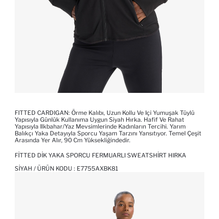
FITTED CARDIGAN: Örme Kalıbı, Uzun Kollu Ve Içi Yumuşak Tüylü
Yapısıyla Günlük Kullanıma Uygun Siyah Hırka. Hafif Ve Rahat
Yapısıyla Ilkbahar/yaz Mevsimlerinde Kadınların Tercihi. Yarım
Balıkçı Yaka Detayıyla Sporcu Yaşam Tarzını Yansıtıyor. Temel Çeşit
Arasında Yer Alır, 90 Cm Yüksekliğindedir.
FITTED DIK YAKA SPORCU FERMUARLI SWEATSHIRT HIRKA
SIYAH / ÜRÜN KODU :
E7755AXBK81