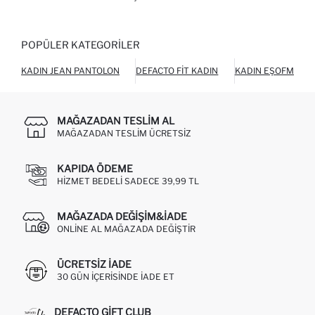
POPÜLER KATEGORILER
KADIN JEAN PANTOLON
DEFACTO FIT KADIN
KADIN EŞOFMAN A
MAĞAZADAN TESLIM AL
MAĞAZADAN TESLIM ÜCRETSIZ
KAPIDA ÖDEME
HIZMET BEDELI SADECE 39,99 TL
MAĞAZADA DEĞIŞIM&İADE
ONLINE AL MAĞAZADA DEĞIŞTIR
ÜCRETSIZ IADE
30 GÜN IÇERISINDE IADE ET
DEFACTO GIFT CLUB