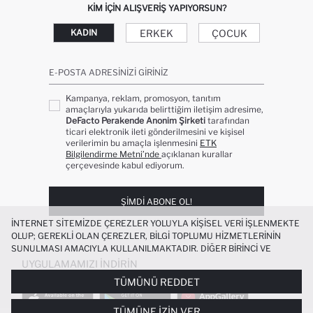
KIM IÇIN ALIŞVERIŞ YAPIYORSUN?
ERKEK
ÇOCUK
KADIN
E-POSTA ADRESINIZI GIRINIZ
Kampanya, reklam, promosyon, tanıtım
amaçlarıyla yukarıda belirttiğim iletişim adresime,
DeFacto Perakende Anonim Şirketi
tarafından
ticari elektronik ileti gönderilmesini ve kişisel
verilerimin bu amaçla işlenmesini
ETK
Bilgilendirme Metni’nde
açıklanan kurallar
çerçevesinde kabul ediyorum.
ŞIMDI ABONE OL!
İNTERNET SITEMIZDE ÇEREZLER YOLUYLA KIŞISEL VERI IŞLENMEKTE
OLUP; GEREKLI OLAN ÇEREZLER, BILGI TOPLUMU HIZMETLERININ
SUNULMASI AMACIYLA KULLANILMAKTADIR. DIĞER BIRINCI VE
ÜÇÜNCÜ TARAF ÇEREZLER ISE SIZE DAHA IYI BIR ALIŞVERIŞ
UYGULAMAMIZI İNDIRIN
DENEYIMI SUNULABILMESI, SITEMIZIN DAHA IŞLEVSEL KILINMASI VE
TÜMÜNÜ REDDET
KIŞISELLEŞTIRMESI VE AÇIK RIZA VERMENIZ HALINDE, SIZLERE
YÖNELIK PAZARLAMA FAALIYETLERININ YAPILMASI AMAÇLARIYLA
TÜMÜNE İZIN VER
SINIRLI OLARAK KULLANILACAKTIR. ÇEREZLERE DAIR TERCIHLERINIZI