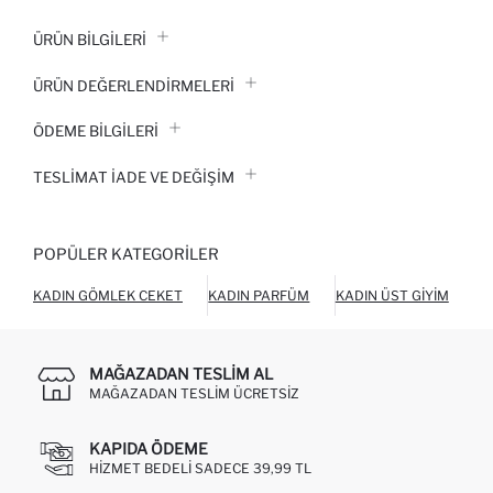
ÜRÜN BILGILERI
ÜRÜN DEĞERLENDİRMELERİ
ÖDEME BİLGİLERİ
TESLIMAT İADE VE DEĞIŞIM
POPÜLER KATEGORILER
KADIN GÖMLEK CEKET
KADIN PARFÜM
KADIN ÜST GIYIM
KA
MAĞAZADAN TESLIM AL
MAĞAZADAN TESLIM ÜCRETSIZ
KAPIDA ÖDEME
HIZMET BEDELI SADECE 39,99 TL