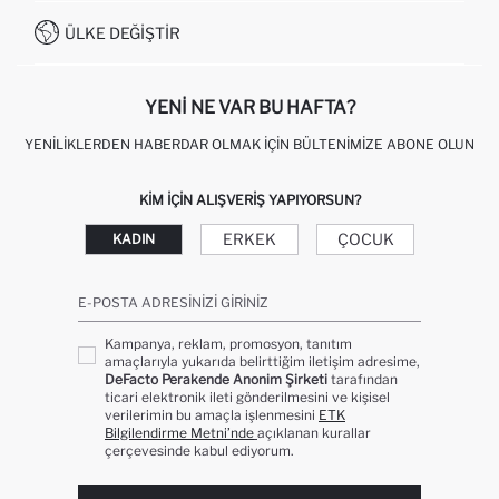
İŞLEM REHBERI
MÜŞTERI HIZMETLERI
0850 333 22 86
KAMPANYALAR
ÜLKE DEĞIŞTIR
KIŞISEL VERILERIN KORUNMASI VE GIZLILIK
YENI NE VAR BU HAFTA?
YENILIKLERDEN HABERDAR OLMAK İÇIN BÜLTENIMIZE ABONE OLUN
KIM IÇIN ALIŞVERIŞ YAPIYORSUN?
ERKEK
ÇOCUK
KADIN
E-POSTA ADRESINIZI GIRINIZ
Kampanya, reklam, promosyon, tanıtım
amaçlarıyla yukarıda belirttiğim iletişim adresime,
DeFacto Perakende Anonim Şirketi
tarafından
ticari elektronik ileti gönderilmesini ve kişisel
verilerimin bu amaçla işlenmesini
ETK
Bilgilendirme Metni’nde
açıklanan kurallar
çerçevesinde kabul ediyorum.