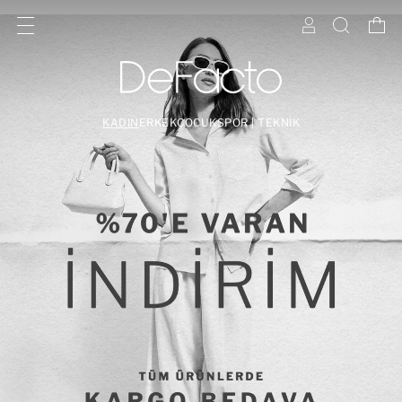
KADIN
ERKEK
ÇOCUK
SPOR | TEKNİK