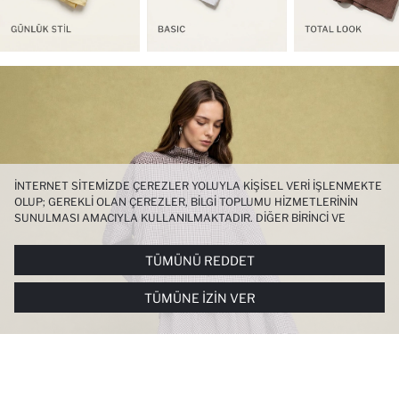
İNTERNET SITEMIZDE ÇEREZLER YOLUYLA KIŞISEL VERI IŞLENMEKTE
OLUP; GEREKLI OLAN ÇEREZLER, BILGI TOPLUMU HIZMETLERININ
SUNULMASI AMACIYLA KULLANILMAKTADIR. DIĞER BIRINCI VE
ÜÇÜNCÜ TARAF ÇEREZLER ISE SIZE DAHA IYI BIR ALIŞVERIŞ
DENEYIMI SUNULABILMESI, SITEMIZIN DAHA IŞLEVSEL KILINMASI VE
TÜMÜNÜ REDDET
KIŞISELLEŞTIRMESI VE AÇIK RIZA VERMENIZ HALINDE, SIZLERE
YÖNELIK PAZARLAMA FAALIYETLERININ YAPILMASI AMAÇLARIYLA
TÜMÜNE İZIN VER
SINIRLI OLARAK KULLANILACAKTIR. ÇEREZLERE DAIR TERCIHLERINIZI
ÇEREZ TERCIHLERI
PANELI ARACILIĞIYLA HER ZAMAN YÖNETEBILIR,
ÇEREZLERLE ILGILI DAHA DETAYLI BILGIYE
ÇEREZ AYDINLATMA
METNI
’NDEN ULAŞABILIRSINIZ.