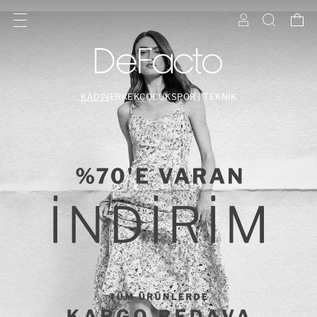
KADIN
ERKEK
ÇOCUK
SPOR | TEKNİK