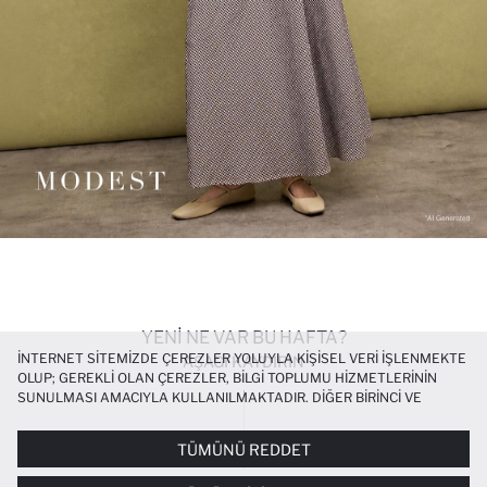
YENİ NE VAR BU HAFTA?
İNTERNET SITEMIZDE ÇEREZLER YOLUYLA KIŞISEL VERI IŞLENMEKTE
AŞAĞI KAYDIRIN
OLUP; GEREKLI OLAN ÇEREZLER, BILGI TOPLUMU HIZMETLERININ
SUNULMASI AMACIYLA KULLANILMAKTADIR. DIĞER BIRINCI VE
ÜÇÜNCÜ TARAF ÇEREZLER ISE SIZE DAHA IYI BIR ALIŞVERIŞ
DENEYIMI SUNULABILMESI, SITEMIZIN DAHA IŞLEVSEL KILINMASI VE
TÜMÜNÜ REDDET
KIŞISELLEŞTIRMESI VE AÇIK RIZA VERMENIZ HALINDE, SIZLERE
YÖNELIK PAZARLAMA FAALIYETLERININ YAPILMASI AMAÇLARIYLA