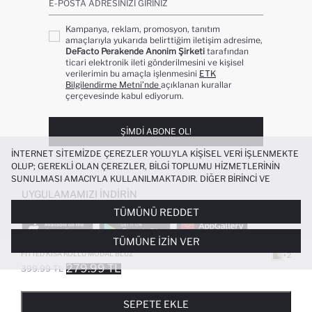
E-POSTA ADRESINIZI GIRINIZ
Kampanya, reklam, promosyon, tanıtım
amaçlarıyla yukarıda belirttiğim iletişim adresime,
DeFacto Perakende Anonim Şirketi
tarafından
ticari elektronik ileti gönderilmesini ve kişisel
verilerimin bu amaçla işlenmesini
ETK
Bilgilendirme Metni’nde
açıklanan kurallar
çerçevesinde kabul ediyorum.
ŞIMDI ABONE OL!
İNTERNET SITEMIZDE ÇEREZLER YOLUYLA KIŞISEL VERI IŞLENMEKTE
OLUP; GEREKLI OLAN ÇEREZLER, BILGI TOPLUMU HIZMETLERININ
SUNULMASI AMACIYLA KULLANILMAKTADIR. DIĞER BIRINCI VE
ÜÇÜNCÜ TARAF ÇEREZLER ISE SIZE DAHA IYI BIR ALIŞVERIŞ
UYGULAMAMIZI İNDIRIN
DENEYIMI SUNULABILMESI, SITEMIZIN DAHA IŞLEVSEL KILINMASI VE
TÜMÜNÜ REDDET
KIŞISELLEŞTIRMESI VE AÇIK RIZA VERMENIZ HALINDE, SIZLERE
YÖNELIK PAZARLAMA FAALIYETLERININ YAPILMASI AMAÇLARIYLA
TÜMÜNE İZIN VER
SINIRLI OLARAK KULLANILACAKTIR. ÇEREZLERE DAIR TERCIHLERINIZI
ÇEREZ TERCIHLERI
PANELI ARACILIĞIYLA HER ZAMAN YÖNETEBILIR,
FITTED KISA KOLLU MODAL BLUZ
+2
ÇEREZLERLE ILGILI DAHA DETAYLI BILGIYE
ÇEREZ AYDINLATMA
279.99 TL
399.99 TL
POPÜLER KATEGORILER
METNI
’NDEN ULAŞABILIRSINIZ.
FAVORILERE EKLENDI
GELINCE HABER VER
SEPETE EKLENIYOR
SEPETE EKLENDI
KADIN MAYO
KADIN BEYAZ TIŞÖRT
SEPETE EKLE